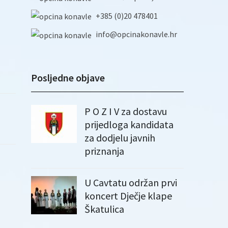
+385 (0)20 478401
info@opcinakonavle.hr
Posljedne objave
P O Z I V za dostavu
prijedloga kandidata
za dodjelu javnih
priznanja
U Cavtatu održan prvi
koncert Dječje klape
Škatulica