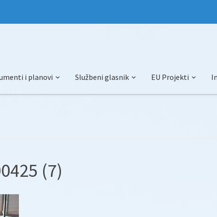
umenti i planovi
Službeni glasnik
EU Projekti
I
0425 (7)