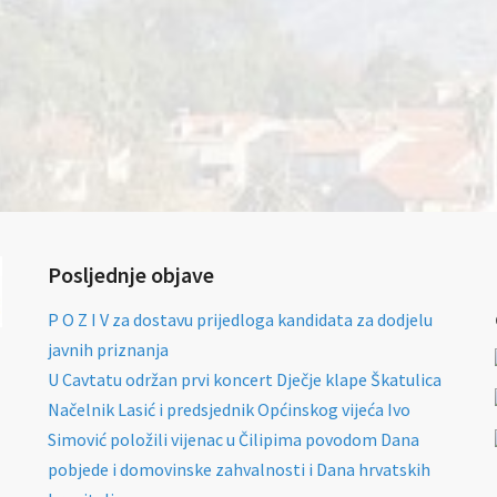
Posljednje objave
P O Z I V za dostavu prijedloga kandidata za dodjelu
javnih priznanja
U Cavtatu održan prvi koncert Dječje klape Škatulica
Načelnik Lasić i predsjednik Općinskog vijeća Ivo
Simović položili vijenac u Čilipima povodom Dana
pobjede i domovinske zahvalnosti i Dana hrvatskih