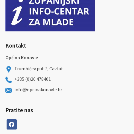
Kontakt
Općina Konavle
Trumbićev put 7, Cavtat
+385 (0)20 478401
info@opcinakonavle.hr
Pratite nas
facebook