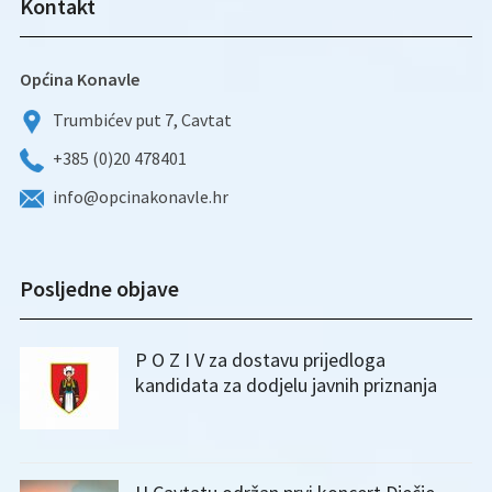
Kontakt
Općina Konavle
Trumbićev put 7, Cavtat
+385 (0)20 478401
info@opcinakonavle.hr
Posljedne objave
P O Z I V za dostavu prijedloga
kandidata za dodjelu javnih priznanja