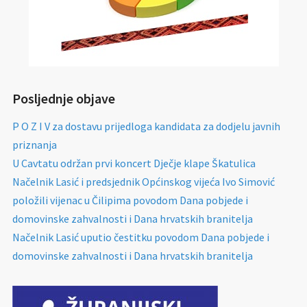
Posljednje objave
P O Z I V za dostavu prijedloga kandidata za dodjelu javnih
priznanja
U Cavtatu održan prvi koncert Dječje klape Škatulica
Načelnik Lasić i predsjednik Općinskog vijeća Ivo Simović
položili vijenac u Čilipima povodom Dana pobjede i
domovinske zahvalnosti i Dana hrvatskih branitelja
Načelnik Lasić uputio čestitku povodom Dana pobjede i
domovinske zahvalnosti i Dana hrvatskih branitelja