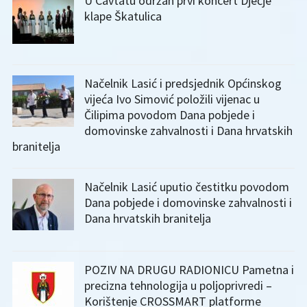
U Cavtatu održan prvi koncert Dječje
klape Škatulica
Načelnik Lasić i predsjednik Općinskog
vijeća Ivo Simović položili vijenac u
Čilipima povodom Dana pobjede i
domovinske zahvalnosti i Dana hrvatskih
branitelja
Načelnik Lasić uputio čestitku povodom
Dana pobjede i domovinske zahvalnosti i
Dana hrvatskih branitelja
POZIV NA DRUGU RADIONICU Pametna i
precizna tehnologija u poljoprivredi –
Korištenje CROSSMART platforme