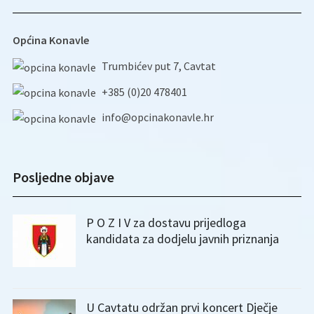
Općina Konavle
Trumbićev put 7, Cavtat
+385 (0)20 478401
info@opcinakonavle.hr
Posljedne objave
P O Z I V za dostavu prijedloga
kandidata za dodjelu javnih priznanja
U Cavtatu održan prvi koncert Dječje