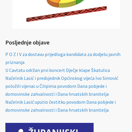
Posljednje objave
P O Z I V za dostavu prijedloga kandidata za dodjelu javnih
priznanja
U Cavtatu održan prvi koncert Dječje klape Škatulica
Načelnik Lasić i predsjednik Općinskog vijeća Ivo Simović
položili vijenac u Čilipima povodom Dana pobjede i
domovinske zahvalnosti i Dana hrvatskih branitelja
Načelnik Lasić uputio čestitku povodom Dana pobjede i
domovinske zahvalnosti i Dana hrvatskih branitelja