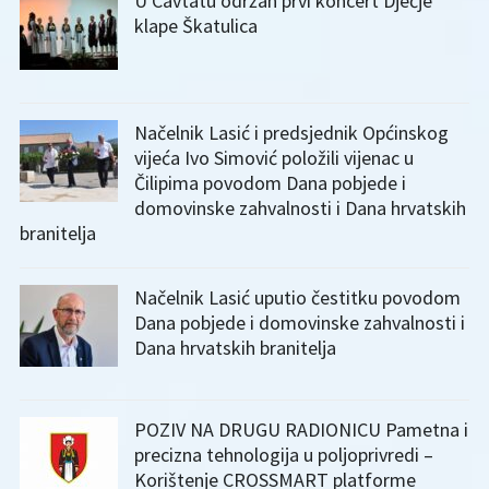
U Cavtatu održan prvi koncert Dječje
klape Škatulica
Načelnik Lasić i predsjednik Općinskog
vijeća Ivo Simović položili vijenac u
Čilipima povodom Dana pobjede i
domovinske zahvalnosti i Dana hrvatskih
branitelja
Načelnik Lasić uputio čestitku povodom
Dana pobjede i domovinske zahvalnosti i
Dana hrvatskih branitelja
POZIV NA DRUGU RADIONICU Pametna i
precizna tehnologija u poljoprivredi –
Korištenje CROSSMART platforme