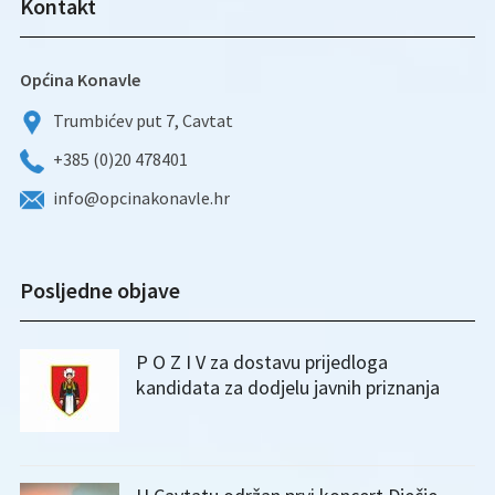
Kontakt
Općina Konavle
Trumbićev put 7, Cavtat
+385 (0)20 478401
info@opcinakonavle.hr
Posljedne objave
P O Z I V za dostavu prijedloga
kandidata za dodjelu javnih priznanja