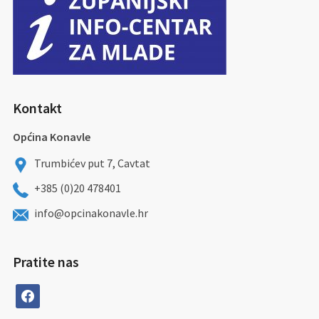
Kontakt
Općina Konavle
Trumbićev put 7, Cavtat
+385 (0)20 478401
info@opcinakonavle.hr
Pratite nas
facebook