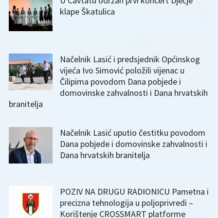
U Cavtatu održan prvi koncert Dječje
klape Škatulica
Načelnik Lasić i predsjednik Općinskog
vijeća Ivo Simović položili vijenac u
Čilipima povodom Dana pobjede i
domovinske zahvalnosti i Dana hrvatskih
branitelja
Načelnik Lasić uputio čestitku povodom
Dana pobjede i domovinske zahvalnosti i
Dana hrvatskih branitelja
POZIV NA DRUGU RADIONICU Pametna i
precizna tehnologija u poljoprivredi –
Korištenje CROSSMART platforme