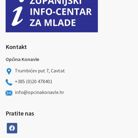
Kontakt
Općina Konavle
Trumbićev put 7, Cavtat
+385 (0)20 478401
info@opcinakonavle.hr
Pratite nas
facebook