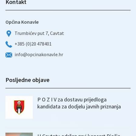
Kontakt
Općina Konavle
Trumbićev put 7, Cavtat
+385 (0)20 478401
info@opcinakonavle.hr
Posljedne objave
P O Z I V za dostavu prijedloga
kandidata za dodjelu javnih priznanja