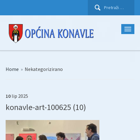
Pretraži:
Home
»
Nekategorizirano
10
lip
2025
konavle-art-100625 (10)