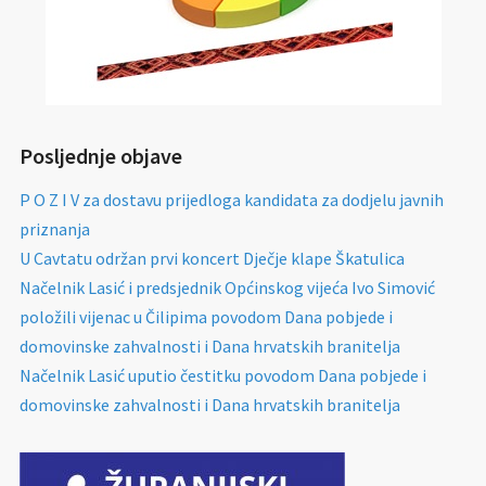
Posljednje objave
P O Z I V za dostavu prijedloga kandidata za dodjelu javnih
priznanja
U Cavtatu održan prvi koncert Dječje klape Škatulica
Načelnik Lasić i predsjednik Općinskog vijeća Ivo Simović
položili vijenac u Čilipima povodom Dana pobjede i
domovinske zahvalnosti i Dana hrvatskih branitelja
Načelnik Lasić uputio čestitku povodom Dana pobjede i
domovinske zahvalnosti i Dana hrvatskih branitelja