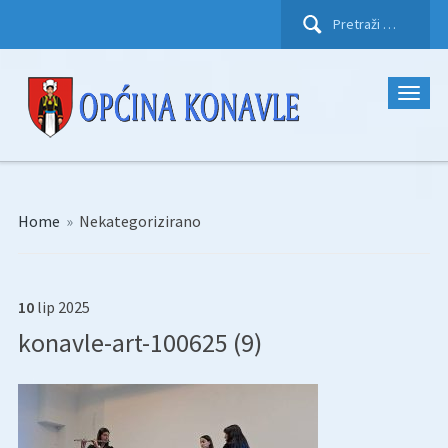
Pretraži:
Home
»
Nekategorizirano
10
lip
2025
konavle-art-100625 (9)