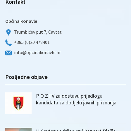
Kontakt
Općina Konavle
Trumbićev put 7, Cavtat
+385 (0)20 478401
info@opcinakonavle.hr
Posljedne objave
P O Z I V za dostavu prijedloga
kandidata za dodjelu javnih priznanja