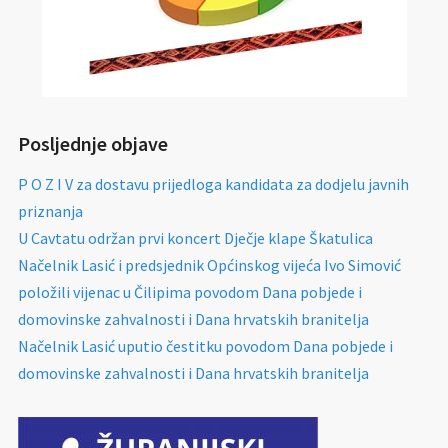
Posljednje objave
P O Z I V za dostavu prijedloga kandidata za dodjelu javnih
priznanja
U Cavtatu održan prvi koncert Dječje klape Škatulica
Načelnik Lasić i predsjednik Općinskog vijeća Ivo Simović
položili vijenac u Čilipima povodom Dana pobjede i
domovinske zahvalnosti i Dana hrvatskih branitelja
Načelnik Lasić uputio čestitku povodom Dana pobjede i
domovinske zahvalnosti i Dana hrvatskih branitelja