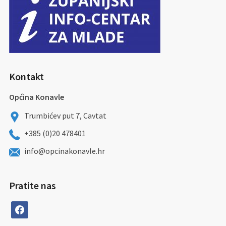
Kontakt
Općina Konavle
Trumbićev put 7, Cavtat
+385 (0)20 478401
info@opcinakonavle.hr
Pratite nas
facebook