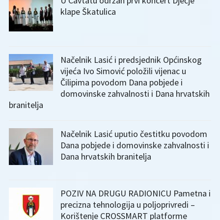
U Cavtatu održan prvi koncert Dječje
klape Škatulica
Načelnik Lasić i predsjednik Općinskog
vijeća Ivo Simović položili vijenac u
Čilipima povodom Dana pobjede i
domovinske zahvalnosti i Dana hrvatskih
branitelja
Načelnik Lasić uputio čestitku povodom
Dana pobjede i domovinske zahvalnosti i
Dana hrvatskih branitelja
POZIV NA DRUGU RADIONICU Pametna i
precizna tehnologija u poljoprivredi –
Korištenje CROSSMART platforme