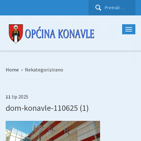
Pretraži:
Home
»
Nekategorizirano
11
lip
2025
dom-konavle-110625 (1)