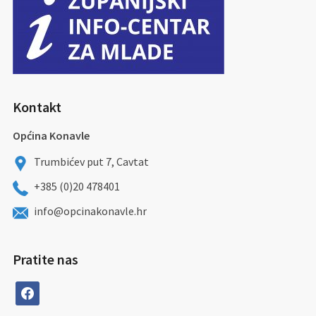
Kontakt
Općina Konavle
Trumbićev put 7, Cavtat
+385 (0)20 478401
info@opcinakonavle.hr
Pratite nas
facebook