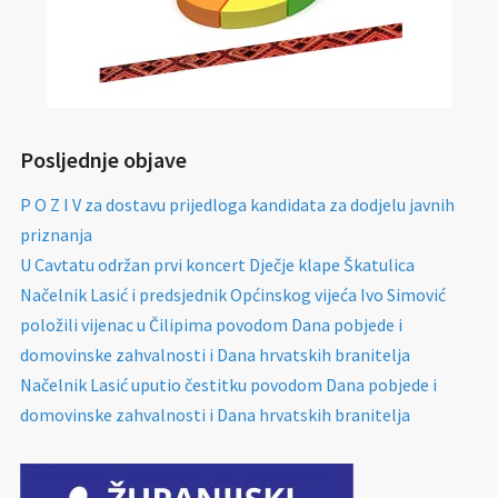
Posljednje objave
P O Z I V za dostavu prijedloga kandidata za dodjelu javnih
priznanja
U Cavtatu održan prvi koncert Dječje klape Škatulica
Načelnik Lasić i predsjednik Općinskog vijeća Ivo Simović
položili vijenac u Čilipima povodom Dana pobjede i
domovinske zahvalnosti i Dana hrvatskih branitelja
Načelnik Lasić uputio čestitku povodom Dana pobjede i
domovinske zahvalnosti i Dana hrvatskih branitelja