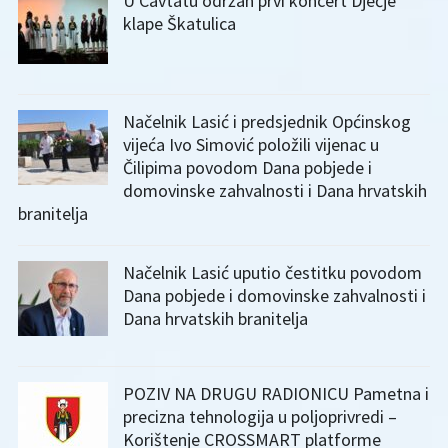
U Cavtatu održan prvi koncert Dječje
klape Škatulica
Načelnik Lasić i predsjednik Općinskog
vijeća Ivo Simović položili vijenac u
Čilipima povodom Dana pobjede i
domovinske zahvalnosti i Dana hrvatskih
branitelja
Načelnik Lasić uputio čestitku povodom
Dana pobjede i domovinske zahvalnosti i
Dana hrvatskih branitelja
POZIV NA DRUGU RADIONICU Pametna i
precizna tehnologija u poljoprivredi –
Korištenje CROSSMART platforme