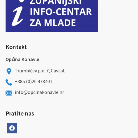
Kontakt
Općina Konavle
Trumbićev put 7, Cavtat
+385 (0)20 478401
info@opcinakonavle.hr
Pratite nas
facebook