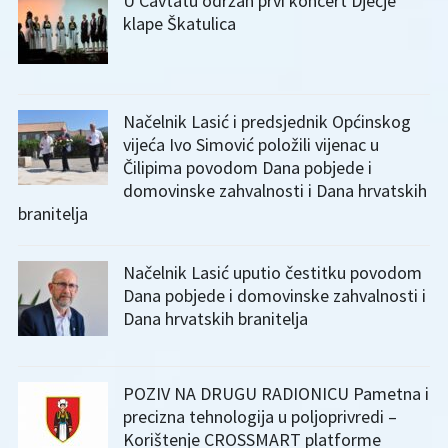
U Cavtatu održan prvi koncert Dječje
klape Škatulica
Načelnik Lasić i predsjednik Općinskog
vijeća Ivo Simović položili vijenac u
Čilipima povodom Dana pobjede i
domovinske zahvalnosti i Dana hrvatskih
branitelja
Načelnik Lasić uputio čestitku povodom
Dana pobjede i domovinske zahvalnosti i
Dana hrvatskih branitelja
POZIV NA DRUGU RADIONICU Pametna i
precizna tehnologija u poljoprivredi –
Korištenje CROSSMART platforme