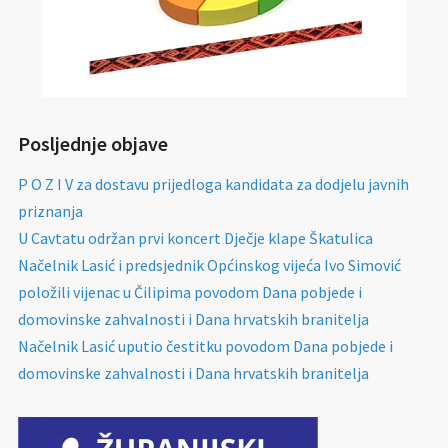
Posljednje objave
P O Z I V za dostavu prijedloga kandidata za dodjelu javnih
priznanja
U Cavtatu održan prvi koncert Dječje klape Škatulica
Načelnik Lasić i predsjednik Općinskog vijeća Ivo Simović
položili vijenac u Čilipima povodom Dana pobjede i
domovinske zahvalnosti i Dana hrvatskih branitelja
Načelnik Lasić uputio čestitku povodom Dana pobjede i
domovinske zahvalnosti i Dana hrvatskih branitelja