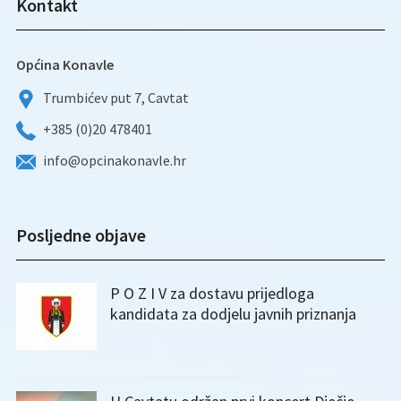
Kontakt
Općina Konavle
Trumbićev put 7, Cavtat
+385 (0)20 478401
info@opcinakonavle.hr
Posljedne objave
P O Z I V za dostavu prijedloga
kandidata za dodjelu javnih priznanja