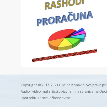
Copyright © 2017-2021 Općina Konavle. Sva prava pr
Audio i video materijali objavljeni na stranicama Opć
upotrebu u promidžbene svrhe