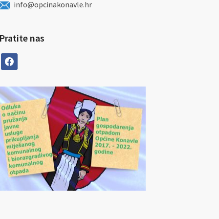
info@opcinakonavle.hr
Pratite nas
facebook