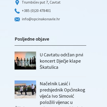
Trumbićev put 7, Cavtat
+385 (0)20 478401
info@opcinakonavle.hr
Posljedne objave
U Cavtatu održan prvi
koncert Dječje klape
Škatulica
Načelnik Lasić i
predsjednik Općinskog
vijeća Ivo Simović
položili vijenac u