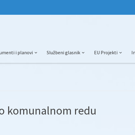
umenti i planovi
Službeni glasnik
EU Projekti
I
 o komunalnom redu