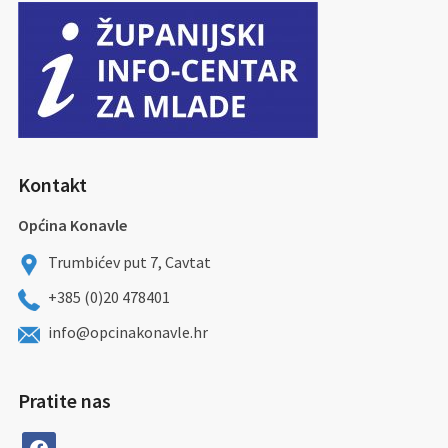
Kontakt
Općina Konavle
Trumbićev put 7, Cavtat
+385 (0)20 478401
info@opcinakonavle.hr
Pratite nas
facebook