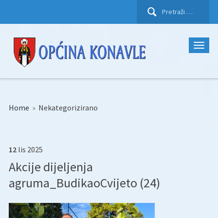
Pretraži:
Home
»
Nekategorizirano
12
lis
2025
Akcije dijeljenja
agruma_BudikaoCvijeto (24)