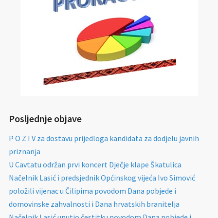
Posljednje objave
P O Z I V za dostavu prijedloga kandidata za dodjelu javnih
priznanja
U Cavtatu održan prvi koncert Dječje klape Škatulica
Načelnik Lasić i predsjednik Općinskog vijeća Ivo Simović
položili vijenac u Čilipima povodom Dana pobjede i
domovinske zahvalnosti i Dana hrvatskih branitelja
Načelnik Lasić uputio čestitku povodom Dana pobjede i