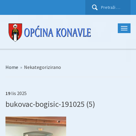
Pretraži:
Home
»
Nekategorizirano
19
lis
2025
bukovac-bogisic-191025 (5)