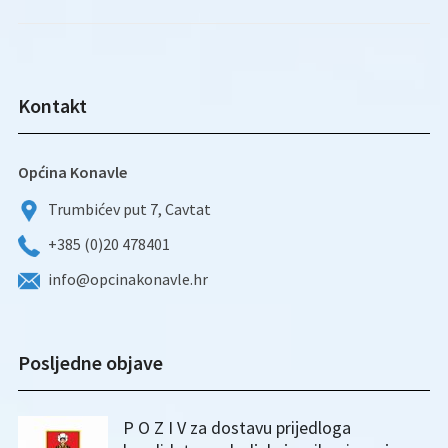
Kontakt
Općina Konavle
Trumbićev put 7, Cavtat
+385 (0)20 478401
info@opcinakonavle.hr
Posljedne objave
P O Z I V za dostavu prijedloga