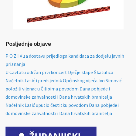
Posljednje objave
P O Z I V za dostavu prijedloga kandidata za dodjelu javnih
priznanja
U Cavtatu održan prvi koncert Dječje klape Škatulica
Načelnik Lasić i predsjednik Općinskog vijeća Ivo Simović
položili vijenac u Čilipima povodom Dana pobjede i
domovinske zahvalnosti i Dana hrvatskih branitelja
Načelnik Lasić uputio čestitku povodom Dana pobjede i
domovinske zahvalnosti i Dana hrvatskih branitelja