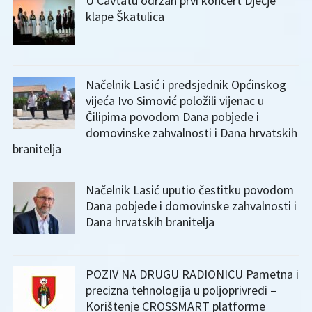
U Cavtatu održan prvi koncert Dječje
klape Škatulica
Načelnik Lasić i predsjednik Općinskog
vijeća Ivo Simović položili vijenac u
Čilipima povodom Dana pobjede i
domovinske zahvalnosti i Dana hrvatskih
branitelja
Načelnik Lasić uputio čestitku povodom
Dana pobjede i domovinske zahvalnosti i
Dana hrvatskih branitelja
POZIV NA DRUGU RADIONICU Pametna i
precizna tehnologija u poljoprivredi –
Korištenje CROSSMART platforme