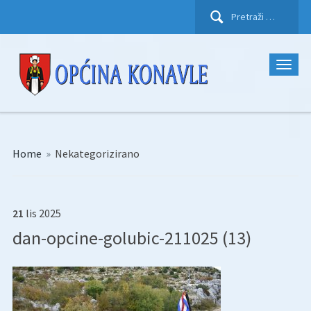
Pretraži:
Home
»
Nekategorizirano
21
lis
2025
dan-opcine-golubic-211025 (13)