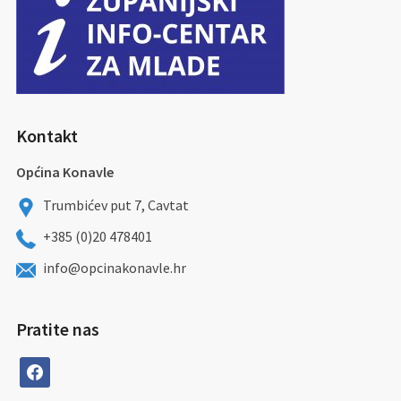
Kontakt
Općina Konavle
Trumbićev put 7, Cavtat
+385 (0)20 478401
info@opcinakonavle.hr
Pratite nas
facebook