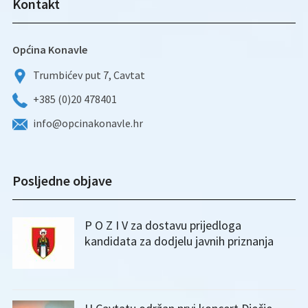
Kontakt
Općina Konavle
Trumbićev put 7, Cavtat
+385 (0)20 478401
info@opcinakonavle.hr
Posljedne objave
P O Z I V za dostavu prijedloga
kandidata za dodjelu javnih priznanja