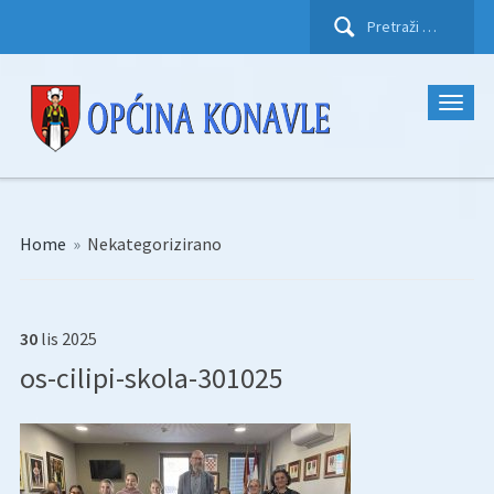
Pretraži:
Home
»
Nekategorizirano
30
lis
2025
os-cilipi-skola-301025