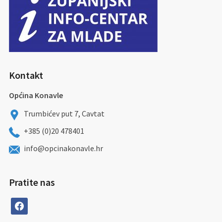
Kontakt
Općina Konavle
Trumbićev put 7, Cavtat
+385 (0)20 478401
info@opcinakonavle.hr
Pratite nas
facebook