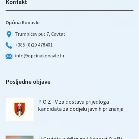
Kontakt
Općina Konavle
Trumbićev put 7, Cavtat
+385 (0)20 478401
info@opcinakonavle.hr
Posljedne objave
P O Z I V za dostavu prijedloga
kandidata za dodjelu javnih priznanja