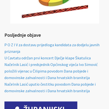
Posljednje objave
P O Z I V za dostavu prijedloga kandidata za dodjelu javnih
priznanja
U Cavtatu održan prvi koncert Dječje klape Škatulica
Načelnik Lasić i predsjednik Općinskog vijeća Ivo Simović
položili vijenac u Čilipima povodom Dana pobjede i
domovinske zahvalnosti i Dana hrvatskih branitelja
Načelnik Lasić uputio čestitku povodom Dana pobjede i
domovinske zahvalnosti i Dana hrvatskih branitelja