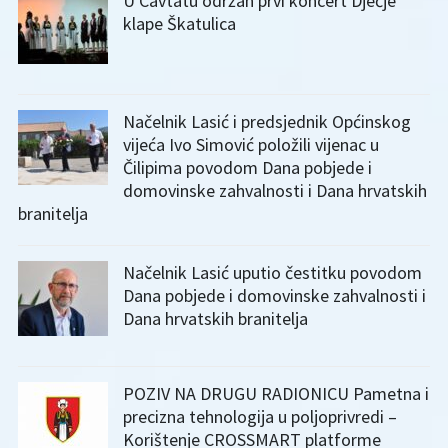
U Cavtatu održan prvi koncert Dječje
klape Škatulica
Načelnik Lasić i predsjednik Općinskog
vijeća Ivo Simović položili vijenac u
Čilipima povodom Dana pobjede i
domovinske zahvalnosti i Dana hrvatskih
branitelja
Načelnik Lasić uputio čestitku povodom
Dana pobjede i domovinske zahvalnosti i
Dana hrvatskih branitelja
POZIV NA DRUGU RADIONICU Pametna i
precizna tehnologija u poljoprivredi –
Korištenje CROSSMART platforme