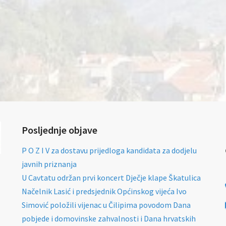
Posljednje objave
P O Z I V za dostavu prijedloga kandidata za dodjelu
javnih priznanja
U Cavtatu održan prvi koncert Dječje klape Škatulica
Načelnik Lasić i predsjednik Općinskog vijeća Ivo
Simović položili vijenac u Čilipima povodom Dana
pobjede i domovinske zahvalnosti i Dana hrvatskih