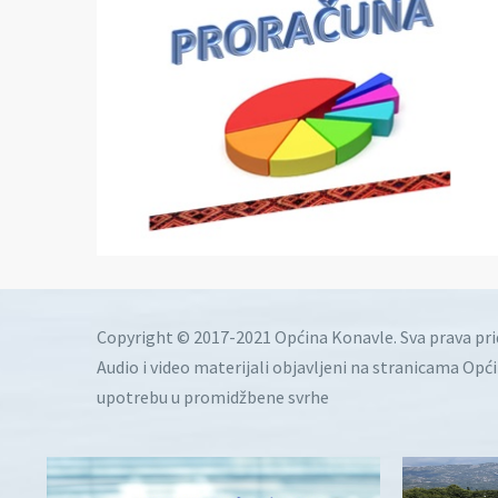
Copyright © 2017-2021 Općina Konavle. Sva prava pr
Audio i video materijali objavljeni na stranicama Opć
upotrebu u promidžbene svrhe