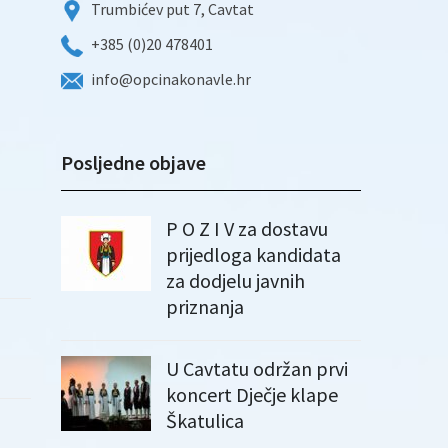
Trumbićev put 7, Cavtat
+385 (0)20 478401
info@opcinakonavle.hr
Posljedne objave
P O Z I V za dostavu
prijedloga kandidata
za dodjelu javnih
priznanja
U Cavtatu održan prvi
koncert Dječje klape
Škatulica