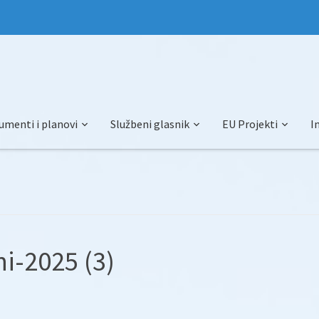
umenti i planovi
Službeni glasnik
EU Projekti
I
i-2025 (3)