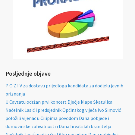
Posljednje objave
P O Z I V za dostavu prijedloga kandidata za dodjelu javnih
priznanja
U Cavtatu održan prvi koncert Dječje klape Škatulica
Načelnik Lasić i predsjednik Općinskog vijeća Ivo Simović
položili vijenac u Čilipima povodom Dana pobjede i
domovinske zahvalnosti i Dana hrvatskih branitelja
Načelnik Lasić uputio čestitku povodom Dana pobjede i