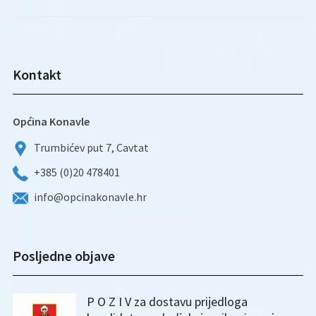
Kontakt
Općina Konavle
Trumbićev put 7, Cavtat
+385 (0)20 478401
info@opcinakonavle.hr
Posljedne objave
P O Z I V za dostavu prijedloga