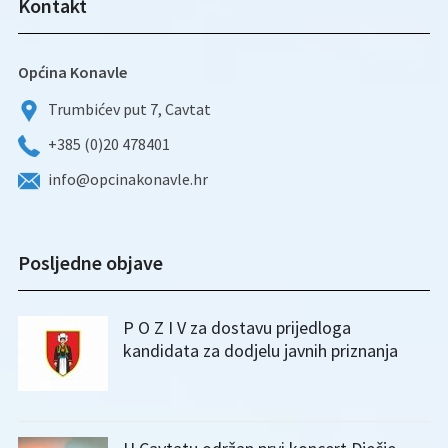
Kontakt
Općina Konavle
Trumbićev put 7, Cavtat
+385 (0)20 478401
info@opcinakonavle.hr
Posljedne objave
P O Z I V za dostavu prijedloga
kandidata za dodjelu javnih priznanja