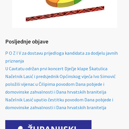
Posljednje objave
P O Z I V za dostavu prijedloga kandidata za dodjelu javnih
priznanja
U Cavtatu održan prvi koncert Dječje klape Škatulica
Načelnik Lasić i predsjednik Općinskog vijeća Ivo Simović
položili vijenac u Čilipima povodom Dana pobjede i
domovinske zahvalnosti i Dana hrvatskih branitelja
Načelnik Lasić uputio čestitku povodom Dana pobjede i
domovinske zahvalnosti i Dana hrvatskih branitelja