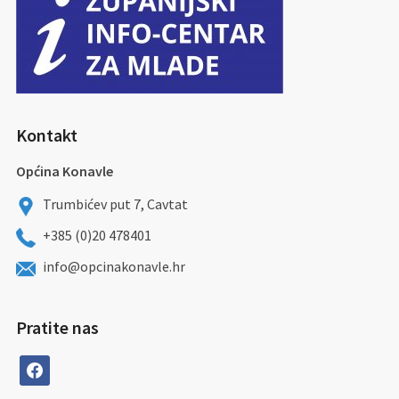
Kontakt
Općina Konavle
Trumbićev put 7, Cavtat
+385 (0)20 478401
info@opcinakonavle.hr
Pratite nas
facebook