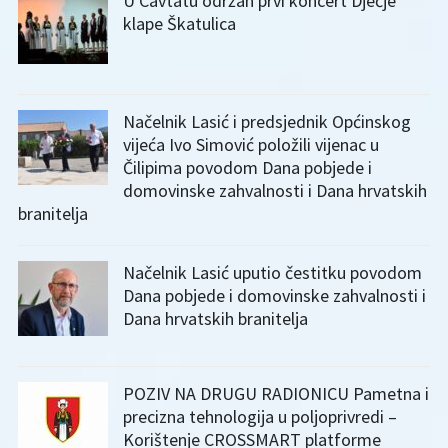
U Cavtatu održan prvi koncert Dječje
klape Škatulica
Načelnik Lasić i predsjednik Općinskog
vijeća Ivo Simović položili vijenac u
Čilipima povodom Dana pobjede i
domovinske zahvalnosti i Dana hrvatskih
branitelja
Načelnik Lasić uputio čestitku povodom
Dana pobjede i domovinske zahvalnosti i
Dana hrvatskih branitelja
POZIV NA DRUGU RADIONICU Pametna i
precizna tehnologija u poljoprivredi –
Korištenje CROSSMART platforme