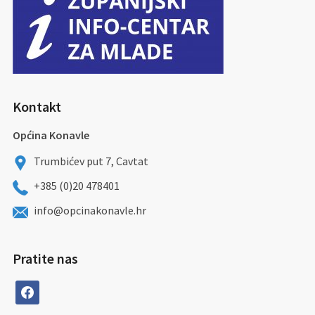
Kontakt
Općina Konavle
Trumbićev put 7, Cavtat
+385 (0)20 478401
info@opcinakonavle.hr
Pratite nas
facebook