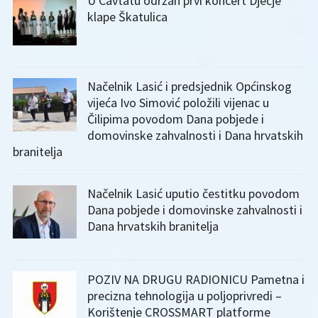
U Cavtatu održan prvi koncert Dječje
klape Škatulica
Načelnik Lasić i predsjednik Općinskog
vijeća Ivo Simović položili vijenac u
Čilipima povodom Dana pobjede i
domovinske zahvalnosti i Dana hrvatskih
branitelja
Načelnik Lasić uputio čestitku povodom
Dana pobjede i domovinske zahvalnosti i
Dana hrvatskih branitelja
POZIV NA DRUGU RADIONICU Pametna i
precizna tehnologija u poljoprivredi –
Korištenje CROSSMART platforme