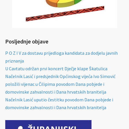
Posljednje objave
P O Z I V za dostavu prijedloga kandidata za dodjelu javnih
priznanja
U Cavtatu održan prvi koncert Dječje klape Škatulica
Načelnik Lasić i predsjednik Općinskog vijeća Ivo Simović
položili vijenac u Čilipima povodom Dana pobjede i
domovinske zahvalnosti i Dana hrvatskih branitelja
Načelnik Lasić uputio čestitku povodom Dana pobjede i
domovinske zahvalnosti i Dana hrvatskih branitelja