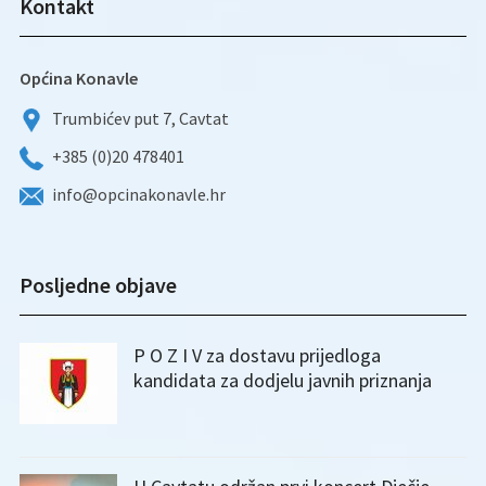
Kontakt
Općina Konavle
Trumbićev put 7, Cavtat
+385 (0)20 478401
info@opcinakonavle.hr
Posljedne objave
P O Z I V za dostavu prijedloga
kandidata za dodjelu javnih priznanja