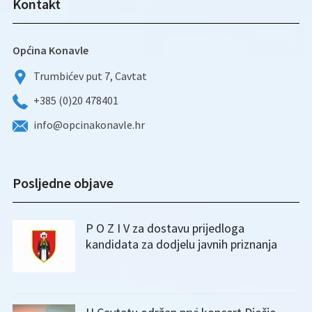
Kontakt
Općina Konavle
Trumbićev put 7, Cavtat
+385 (0)20 478401
info@opcinakonavle.hr
Posljedne objave
P O Z I V za dostavu prijedloga
kandidata za dodjelu javnih priznanja