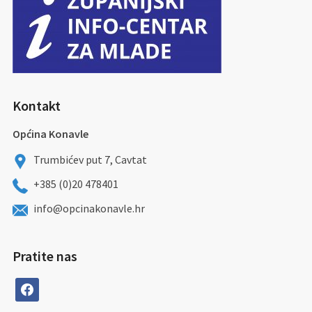
Kontakt
Općina Konavle
Trumbićev put 7, Cavtat
+385 (0)20 478401
info@opcinakonavle.hr
Pratite nas
facebook