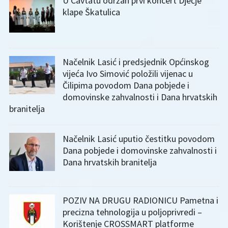
U Cavtatu održan prvi koncert Dječje
klape Škatulica
Načelnik Lasić i predsjednik Općinskog
vijeća Ivo Simović položili vijenac u
Čilipima povodom Dana pobjede i
domovinske zahvalnosti i Dana hrvatskih
branitelja
Načelnik Lasić uputio čestitku povodom
Dana pobjede i domovinske zahvalnosti i
Dana hrvatskih branitelja
POZIV NA DRUGU RADIONICU Pametna i
precizna tehnologija u poljoprivredi –
Korištenje CROSSMART platforme