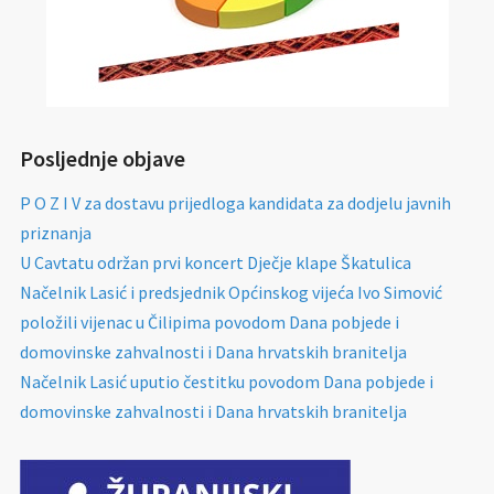
Posljednje objave
P O Z I V za dostavu prijedloga kandidata za dodjelu javnih
priznanja
U Cavtatu održan prvi koncert Dječje klape Škatulica
Načelnik Lasić i predsjednik Općinskog vijeća Ivo Simović
položili vijenac u Čilipima povodom Dana pobjede i
domovinske zahvalnosti i Dana hrvatskih branitelja
Načelnik Lasić uputio čestitku povodom Dana pobjede i
domovinske zahvalnosti i Dana hrvatskih branitelja