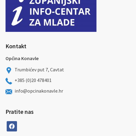
Kontakt
Općina Konavle
Trumbićev put 7, Cavtat
+385 (0)20 478401
info@opcinakonavle.hr
Pratite nas
facebook