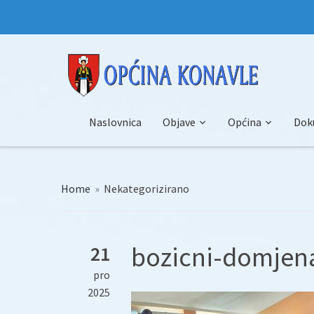
Naslovnica
Objave
Općina
Dok
Home
»
Nekategorizirano
bozicni-domjena
21
pro
2025