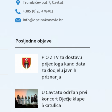
Trumbićev put 7, Cavtat
+385 (0)20 478401
info@opcinakonavle.hr
Posljedne objave
P O Z I V za dostavu
prijedloga kandidata
za dodjelu javnih
priznanja
U Cavtatu održan prvi
koncert Dječje klape
Škatulica