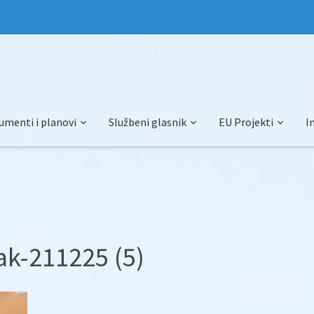
umenti i planovi
Službeni glasnik
EU Projekti
I
k-211225 (5)