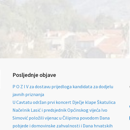
Posljednje objave
P O Z I V za dostavu prijedloga kandidata za dodjelu
javnih priznanja
U Cavtatu održan prvi koncert Dječje klape Škatulica
Načelnik Lasić i predsjednik Općinskog vijeća Ivo
Simović položili vijenac u Čilipima povodom Dana
pobjede i domovinske zahvalnosti i Dana hrvatskih