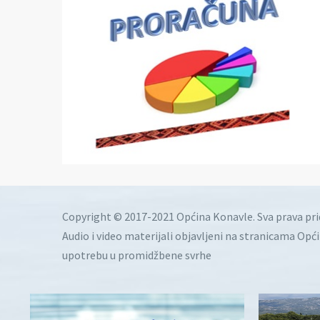
Copyright © 2017-2021 Općina Konavle. Sva prava pr
Audio i video materijali objavljeni na stranicama Opć
upotrebu u promidžbene svrhe