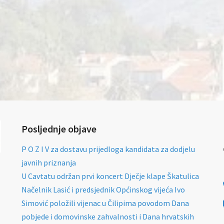
Posljednje objave
P O Z I V za dostavu prijedloga kandidata za dodjelu
javnih priznanja
U Cavtatu održan prvi koncert Dječje klape Škatulica
Načelnik Lasić i predsjednik Općinskog vijeća Ivo
Simović položili vijenac u Čilipima povodom Dana
pobjede i domovinske zahvalnosti i Dana hrvatskih