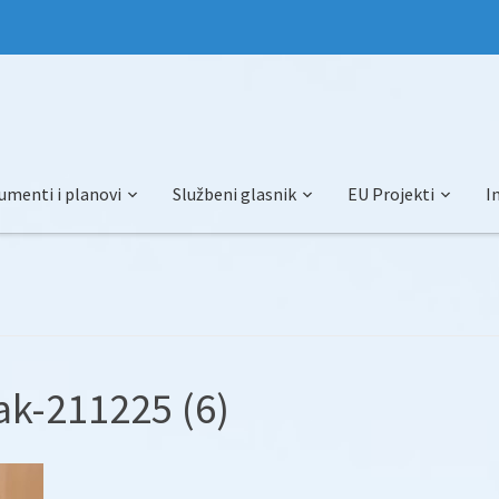
umenti i planovi
Službeni glasnik
EU Projekti
I
k-211225 (6)