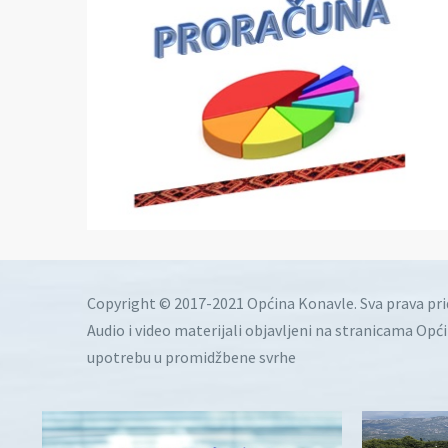
Copyright © 2017-2021 Općina Konavle. Sva prava pr
Audio i video materijali objavljeni na stranicama Opć
upotrebu u promidžbene svrhe