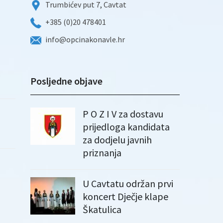
Trumbićev put 7, Cavtat
+385 (0)20 478401
info@opcinakonavle.hr
Posljedne objave
P O Z I V za dostavu
prijedloga kandidata
za dodjelu javnih
priznanja
U Cavtatu održan prvi
koncert Dječje klape
Škatulica