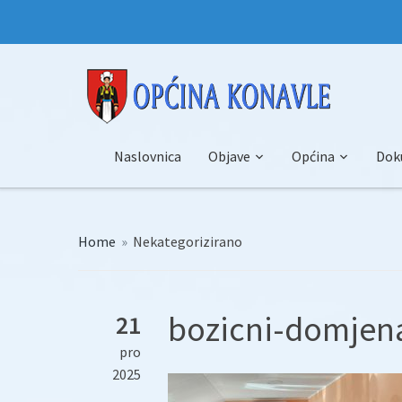
Naslovnica
Objave
Općina
Dok
Home
»
Nekategorizirano
bozicni-domjena
21
pro
2025