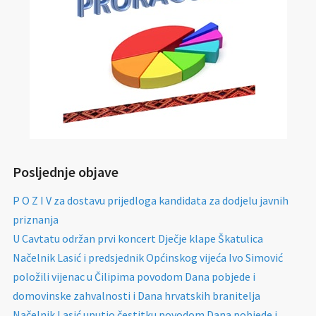
Posljednje objave
P O Z I V za dostavu prijedloga kandidata za dodjelu javnih
priznanja
U Cavtatu održan prvi koncert Dječje klape Škatulica
Načelnik Lasić i predsjednik Općinskog vijeća Ivo Simović
položili vijenac u Čilipima povodom Dana pobjede i
domovinske zahvalnosti i Dana hrvatskih branitelja
Načelnik Lasić uputio čestitku povodom Dana pobjede i