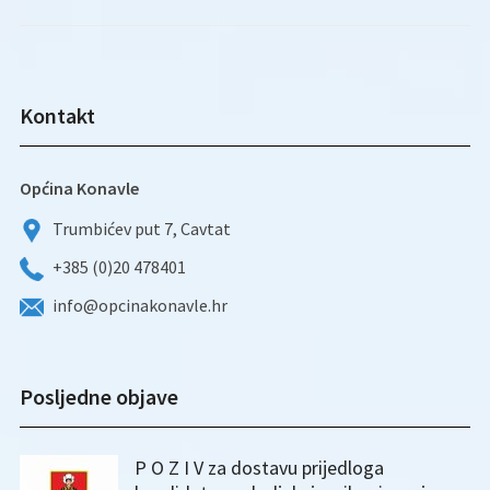
Kontakt
Općina Konavle
Trumbićev put 7, Cavtat
+385 (0)20 478401
info@opcinakonavle.hr
Posljedne objave
P O Z I V za dostavu prijedloga