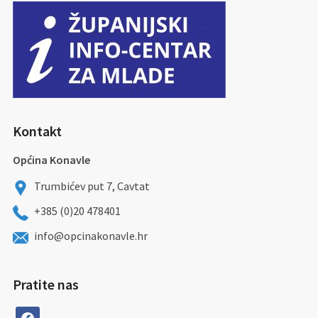
Kontakt
Općina Konavle
Trumbićev put 7, Cavtat
+385 (0)20 478401
info@opcinakonavle.hr
Pratite nas
facebook