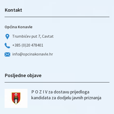
Kontakt
Općina Konavle
Trumbićev put 7, Cavtat
+385 (0)20 478401
info@opcinakonavle.hr
Posljedne objave
P O Z I V za dostavu prijedloga
kandidata za dodjelu javnih priznanja