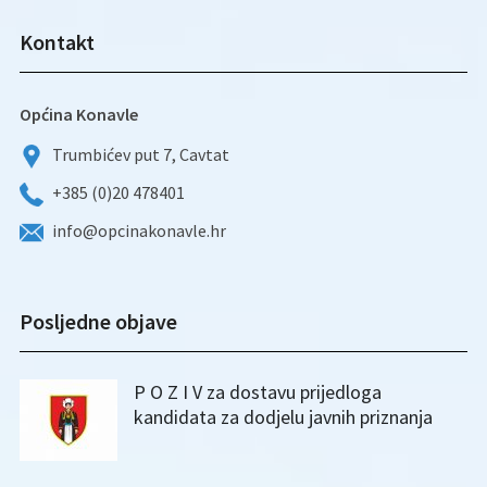
Kontakt
Općina Konavle
Trumbićev put 7, Cavtat
+385 (0)20 478401
info@opcinakonavle.hr
Posljedne objave
P O Z I V za dostavu prijedloga
kandidata za dodjelu javnih priznanja