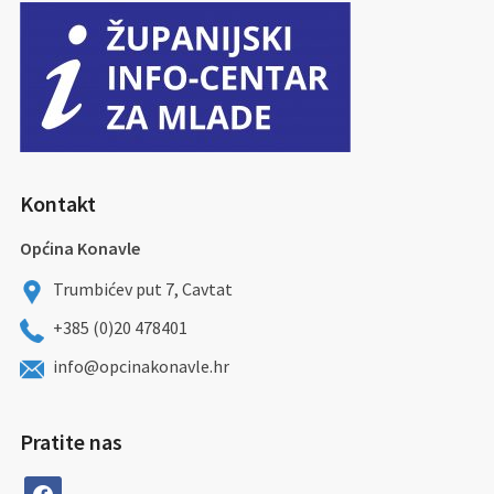
Kontakt
Općina Konavle
Trumbićev put 7, Cavtat
+385 (0)20 478401
info@opcinakonavle.hr
Pratite nas
facebook