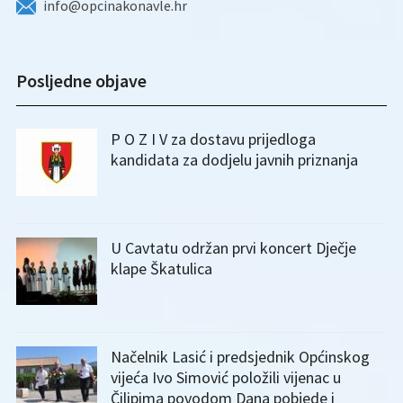
info@opcinakonavle.hr
Posljedne objave
P O Z I V za dostavu prijedloga
kandidata za dodjelu javnih priznanja
U Cavtatu održan prvi koncert Dječje
klape Škatulica
Načelnik Lasić i predsjednik Općinskog
vijeća Ivo Simović položili vijenac u
Čilipima povodom Dana pobjede i