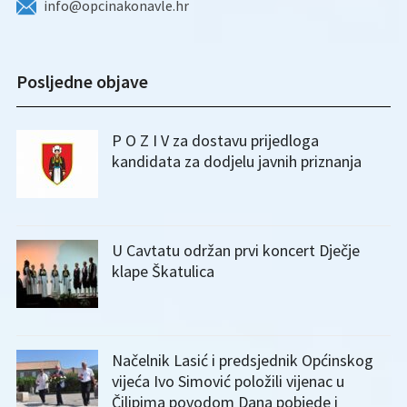
info@opcinakonavle.hr
Posljedne objave
P O Z I V za dostavu prijedloga
kandidata za dodjelu javnih priznanja
U Cavtatu održan prvi koncert Dječje
klape Škatulica
Načelnik Lasić i predsjednik Općinskog
vijeća Ivo Simović položili vijenac u
Čilipima povodom Dana pobjede i