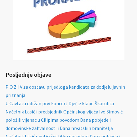
Posljednje objave
P O Z I V za dostavu prijedloga kandidata za dodjelu javnih
priznanja
U Cavtatu održan prvi koncert Dječje klape Škatulica
Načelnik Lasić i predsjednik Općinskog vijeća Ivo Simović
položili vijenac u Čilipima povodom Dana pobjede i
domovinske zahvalnosti i Dana hrvatskih branitelja
Načelnik Lasić uputio čestitku povodom Dana pobjede i