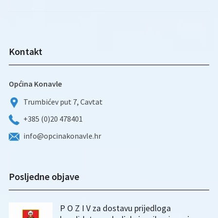
Kontakt
Općina Konavle
Trumbićev put 7, Cavtat
+385 (0)20 478401
info@opcinakonavle.hr
Posljedne objave
P O Z I V za dostavu prijedloga