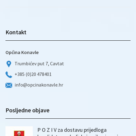
Kontakt
Općina Konavle
Trumbićev put 7, Cavtat
+385 (0)20 478401
info@opcinakonavle.hr
Posljedne objave
P O Z I V za dostavu prijedloga