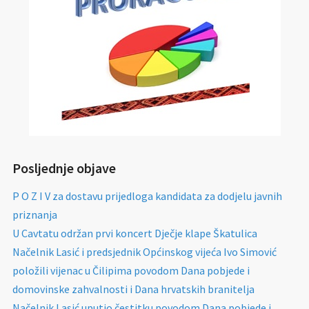
Posljednje objave
P O Z I V za dostavu prijedloga kandidata za dodjelu javnih
priznanja
U Cavtatu održan prvi koncert Dječje klape Škatulica
Načelnik Lasić i predsjednik Općinskog vijeća Ivo Simović
položili vijenac u Čilipima povodom Dana pobjede i
domovinske zahvalnosti i Dana hrvatskih branitelja
Načelnik Lasić uputio čestitku povodom Dana pobjede i