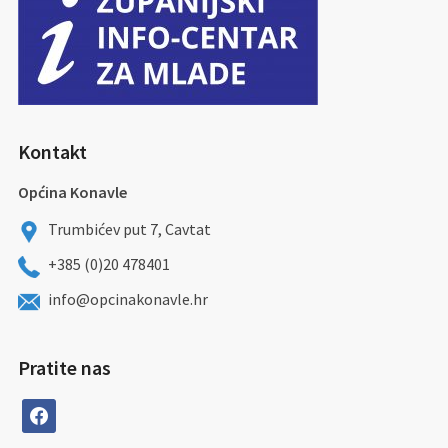
Kontakt
Općina Konavle
Trumbićev put 7, Cavtat
+385 (0)20 478401
info@opcinakonavle.hr
Pratite nas
facebook