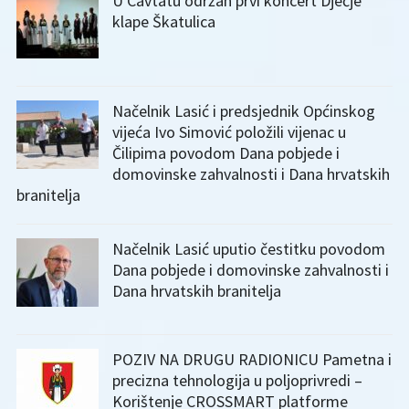
U Cavtatu održan prvi koncert Dječje
klape Škatulica
Načelnik Lasić i predsjednik Općinskog
vijeća Ivo Simović položili vijenac u
Čilipima povodom Dana pobjede i
domovinske zahvalnosti i Dana hrvatskih
branitelja
Načelnik Lasić uputio čestitku povodom
Dana pobjede i domovinske zahvalnosti i
Dana hrvatskih branitelja
POZIV NA DRUGU RADIONICU Pametna i
precizna tehnologija u poljoprivredi –
Korištenje CROSSMART platforme