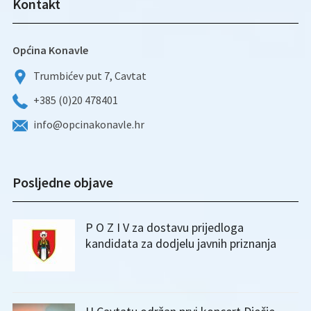
Kontakt
Općina Konavle
Trumbićev put 7, Cavtat
+385 (0)20 478401
info@opcinakonavle.hr
Posljedne objave
P O Z I V za dostavu prijedloga
kandidata za dodjelu javnih priznanja