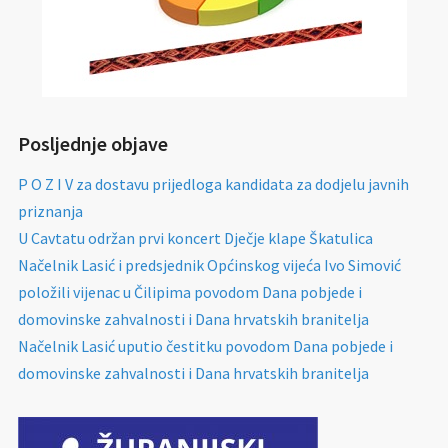
Posljednje objave
P O Z I V za dostavu prijedloga kandidata za dodjelu javnih
priznanja
U Cavtatu održan prvi koncert Dječje klape Škatulica
Načelnik Lasić i predsjednik Općinskog vijeća Ivo Simović
položili vijenac u Čilipima povodom Dana pobjede i
domovinske zahvalnosti i Dana hrvatskih branitelja
Načelnik Lasić uputio čestitku povodom Dana pobjede i
domovinske zahvalnosti i Dana hrvatskih branitelja