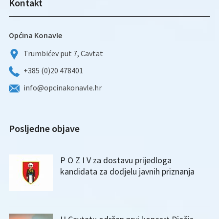
Kontakt
Općina Konavle
Trumbićev put 7, Cavtat
+385 (0)20 478401
info@opcinakonavle.hr
Posljedne objave
P O Z I V za dostavu prijedloga
kandidata za dodjelu javnih priznanja