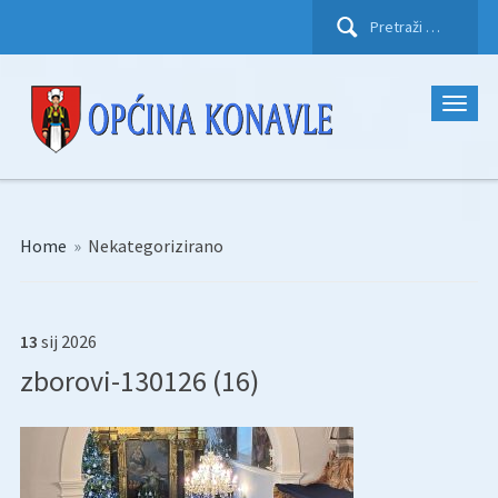
Pretraži:
Home
»
Nekategorizirano
13
sij
2026
zborovi-130126 (16)