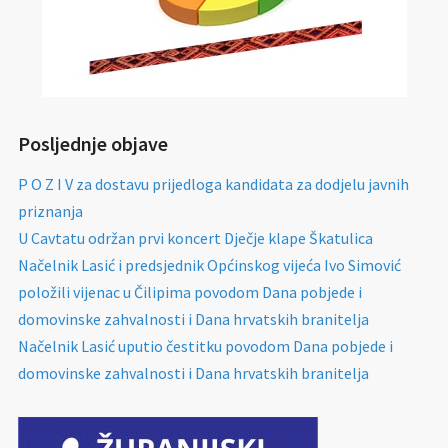
Posljednje objave
P O Z I V za dostavu prijedloga kandidata za dodjelu javnih
priznanja
U Cavtatu održan prvi koncert Dječje klape Škatulica
Načelnik Lasić i predsjednik Općinskog vijeća Ivo Simović
položili vijenac u Čilipima povodom Dana pobjede i
domovinske zahvalnosti i Dana hrvatskih branitelja
Načelnik Lasić uputio čestitku povodom Dana pobjede i
domovinske zahvalnosti i Dana hrvatskih branitelja