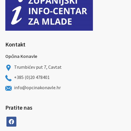
Kontakt
Općina Konavle
Trumbićev put 7, Cavtat
+385 (0)20 478401
info@opcinakonavle.hr
Pratite nas
facebook