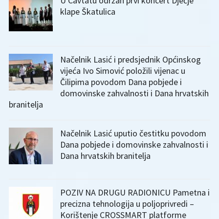
U Cavtatu održan prvi koncert Dječje
klape Škatulica
Načelnik Lasić i predsjednik Općinskog
vijeća Ivo Simović položili vijenac u
Čilipima povodom Dana pobjede i
domovinske zahvalnosti i Dana hrvatskih
branitelja
Načelnik Lasić uputio čestitku povodom
Dana pobjede i domovinske zahvalnosti i
Dana hrvatskih branitelja
POZIV NA DRUGU RADIONICU Pametna i
precizna tehnologija u poljoprivredi –
Korištenje CROSSMART platforme