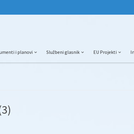
umenti i planovi
Službeni glasnik
EU Projekti
I
(3)