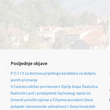
Posljednje objave
P O Z I V za dostavu prijedloga kandidata za dodjelu
javnih priznanja
U Cavtatu održan prvi koncert Dječje klape Škatulica
Načelnik Lasić i predsjednik Općinskog vijeća Ivo
Simović položili vijenac u Čilipima povodom Dana
pobjede i domovinske zahvalnosti i Dana hrvatskih