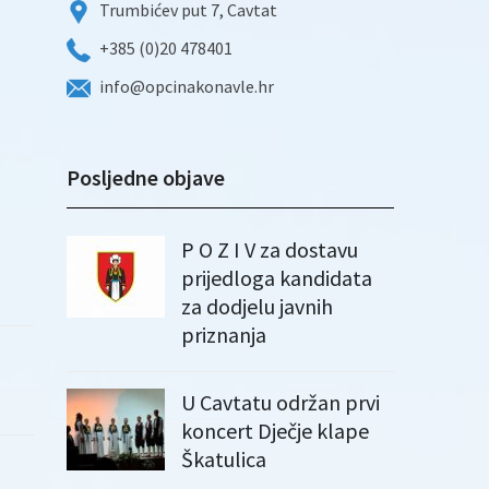
Trumbićev put 7, Cavtat
+385 (0)20 478401
info@opcinakonavle.hr
Posljedne objave
P O Z I V za dostavu
prijedloga kandidata
za dodjelu javnih
priznanja
U Cavtatu održan prvi
koncert Dječje klape
Škatulica