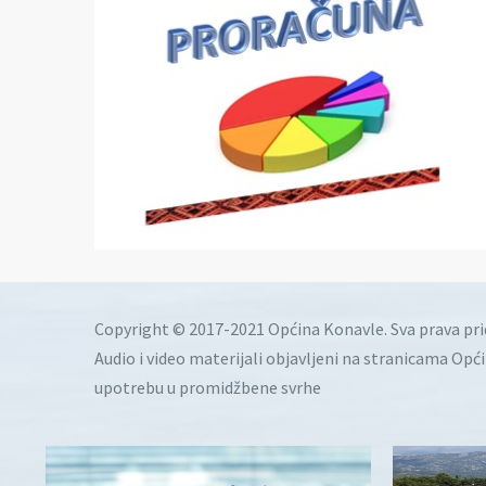
Copyright © 2017-2021 Općina Konavle. Sva prava pr
Audio i video materijali objavljeni na stranicama Opć
upotrebu u promidžbene svrhe