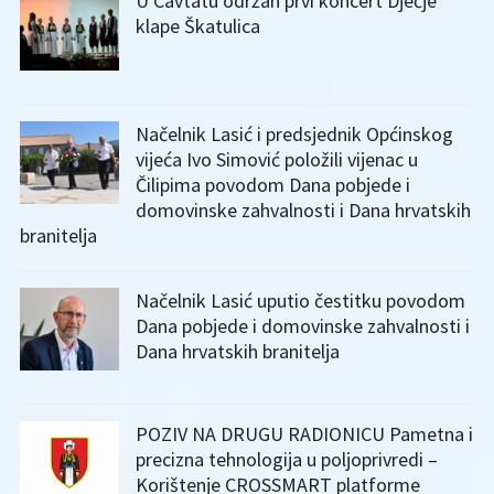
U Cavtatu održan prvi koncert Dječje
klape Škatulica
Načelnik Lasić i predsjednik Općinskog
vijeća Ivo Simović položili vijenac u
Čilipima povodom Dana pobjede i
domovinske zahvalnosti i Dana hrvatskih
branitelja
Načelnik Lasić uputio čestitku povodom
Dana pobjede i domovinske zahvalnosti i
Dana hrvatskih branitelja
POZIV NA DRUGU RADIONICU Pametna i
precizna tehnologija u poljoprivredi –
Korištenje CROSSMART platforme