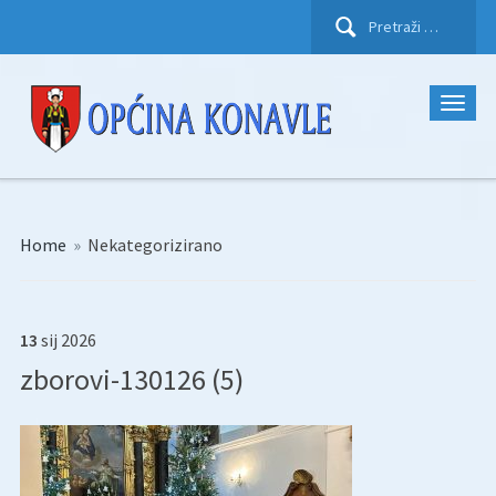
Pretraži:
Home
»
Nekategorizirano
13
sij
2026
zborovi-130126 (5)