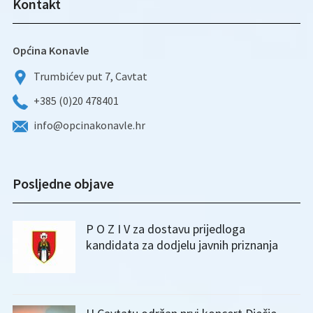
Kontakt
Općina Konavle
Trumbićev put 7, Cavtat
+385 (0)20 478401
info@opcinakonavle.hr
Posljedne objave
P O Z I V za dostavu prijedloga
kandidata za dodjelu javnih priznanja