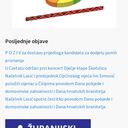
Posljednje objave
P O Z I V za dostavu prijedloga kandidata za dodjelu javnih
priznanja
U Cavtatu održan prvi koncert Dječje klape Škatulica
Načelnik Lasić i predsjednik Općinskog vijeća Ivo Simović
položili vijenac u Čilipima povodom Dana pobjede i
domovinske zahvalnosti i Dana hrvatskih branitelja
Načelnik Lasić uputio čestitku povodom Dana pobjede i
domovinske zahvalnosti i Dana hrvatskih branitelja