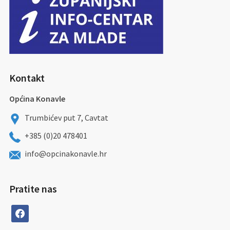
Kontakt
Općina Konavle
Trumbićev put 7, Cavtat
+385 (0)20 478401
info@opcinakonavle.hr
Pratite nas
facebook