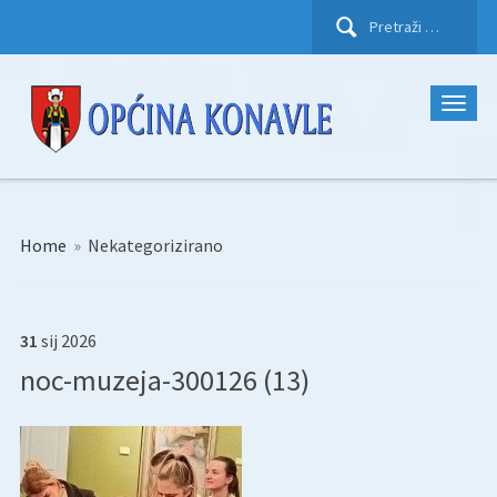
Pretraži:
Home
»
Nekategorizirano
31
sij
2026
noc-muzeja-300126 (13)