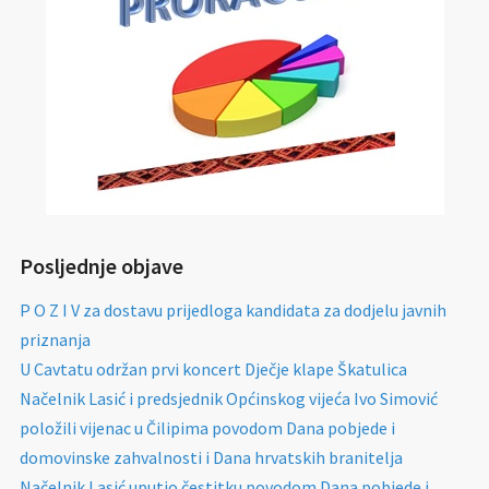
Posljednje objave
P O Z I V za dostavu prijedloga kandidata za dodjelu javnih
priznanja
U Cavtatu održan prvi koncert Dječje klape Škatulica
Načelnik Lasić i predsjednik Općinskog vijeća Ivo Simović
položili vijenac u Čilipima povodom Dana pobjede i
domovinske zahvalnosti i Dana hrvatskih branitelja
Načelnik Lasić uputio čestitku povodom Dana pobjede i