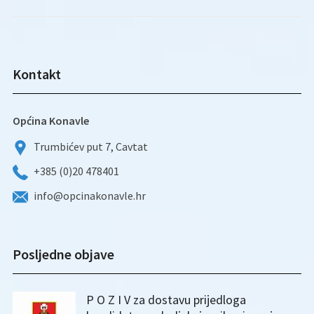
Kontakt
Općina Konavle
Trumbićev put 7, Cavtat
+385 (0)20 478401
info@opcinakonavle.hr
Posljedne objave
P O Z I V za dostavu prijedloga