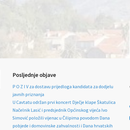
Posljednje objave
P O Z I V za dostavu prijedloga kandidata za dodjelu
javnih priznanja
U Cavtatu održan prvi koncert Dječje klape Škatulica
Načelnik Lasić i predsjednik Općinskog vijeća Ivo
Simović položili vijenac u Čilipima povodom Dana
pobjede i domovinske zahvalnosti i Dana hrvatskih