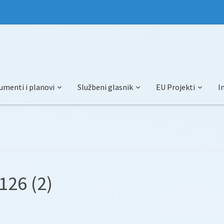
umenti i planovi
Službeni glasnik
EU Projekti
I
126 (2)