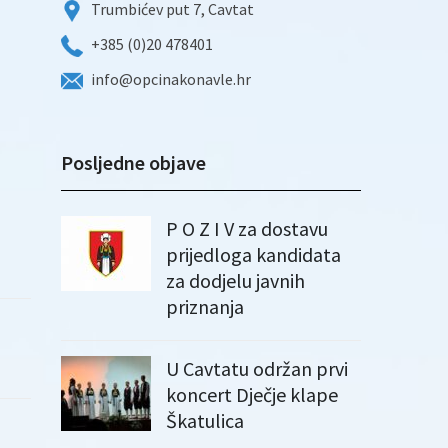
Trumbićev put 7, Cavtat
+385 (0)20 478401
info@opcinakonavle.hr
Posljedne objave
P O Z I V za dostavu
prijedloga kandidata
za dodjelu javnih
priznanja
U Cavtatu održan prvi
koncert Dječje klape
Škatulica