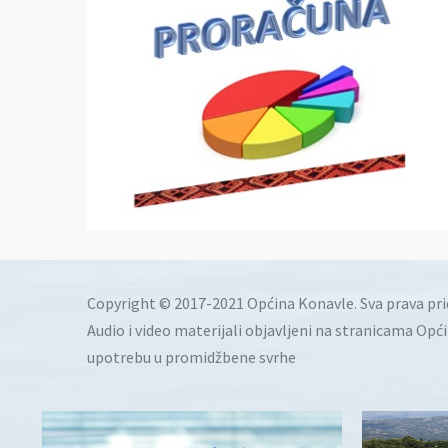
Copyright © 2017-2021 Općina Konavle. Sva prava pr
Audio i video materijali objavljeni na stranicama Opć
upotrebu u promidžbene svrhe