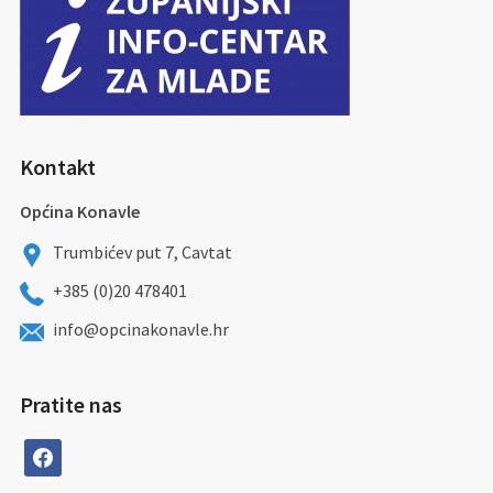
Kontakt
Općina Konavle
Trumbićev put 7, Cavtat
+385 (0)20 478401
info@opcinakonavle.hr
Pratite nas
facebook