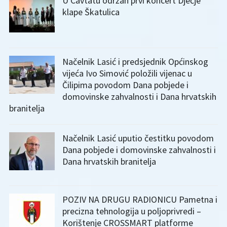
U Cavtatu održan prvi koncert Dječje
klape Škatulica
Načelnik Lasić i predsjednik Općinskog
vijeća Ivo Simović položili vijenac u
Čilipima povodom Dana pobjede i
domovinske zahvalnosti i Dana hrvatskih
branitelja
Načelnik Lasić uputio čestitku povodom
Dana pobjede i domovinske zahvalnosti i
Dana hrvatskih branitelja
POZIV NA DRUGU RADIONICU Pametna i
precizna tehnologija u poljoprivredi –
Korištenje CROSSMART platforme