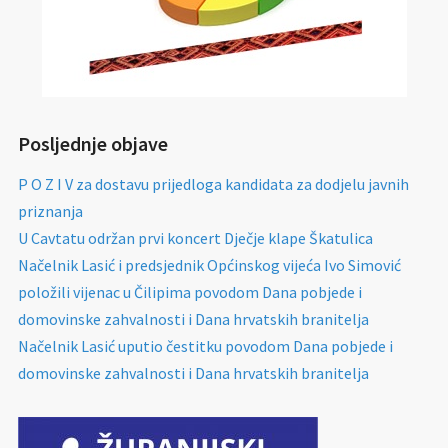
Posljednje objave
P O Z I V za dostavu prijedloga kandidata za dodjelu javnih
priznanja
U Cavtatu održan prvi koncert Dječje klape Škatulica
Načelnik Lasić i predsjednik Općinskog vijeća Ivo Simović
položili vijenac u Čilipima povodom Dana pobjede i
domovinske zahvalnosti i Dana hrvatskih branitelja
Načelnik Lasić uputio čestitku povodom Dana pobjede i
domovinske zahvalnosti i Dana hrvatskih branitelja