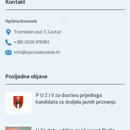
Kontakt
Općina Konavle
Trumbićev put 7, Cavtat
+385 (0)20 478401
info@opcinakonavle.hr
Posljedne objave
P O Z I V za dostavu prijedloga
kandidata za dodjelu javnih priznanja