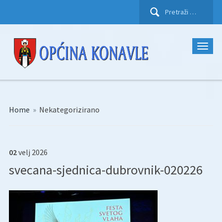
Pretraži:
Home
»
Nekategorizirano
02
velj
2026
svecana-sjednica-dubrovnik-020226