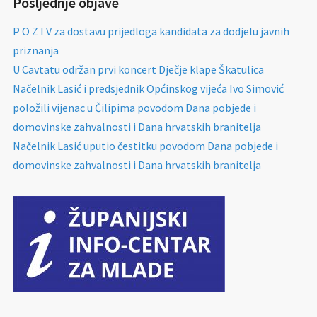
Posljednje objave
P O Z I V za dostavu prijedloga kandidata za dodjelu javnih
priznanja
U Cavtatu održan prvi koncert Dječje klape Škatulica
Načelnik Lasić i predsjednik Općinskog vijeća Ivo Simović
položili vijenac u Čilipima povodom Dana pobjede i
domovinske zahvalnosti i Dana hrvatskih branitelja
Načelnik Lasić uputio čestitku povodom Dana pobjede i
domovinske zahvalnosti i Dana hrvatskih branitelja