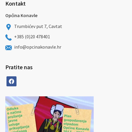
Kontakt
Općina Konavle
Trumbićev put 7, Cavtat
+385 (0)20 478401
info@opcinakonavle.hr
Pratite nas
facebook