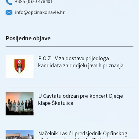
+385 (0)20 478401
info@opcinakonavle.hr
Posljedne objave
P O Z I V za dostavu prijedloga
kandidata za dodjelu javnih priznanja
U Cavtatu održan prvi koncert Dječje
klape Škatulica
Načelnik Lasić i predsjednik Općinskog