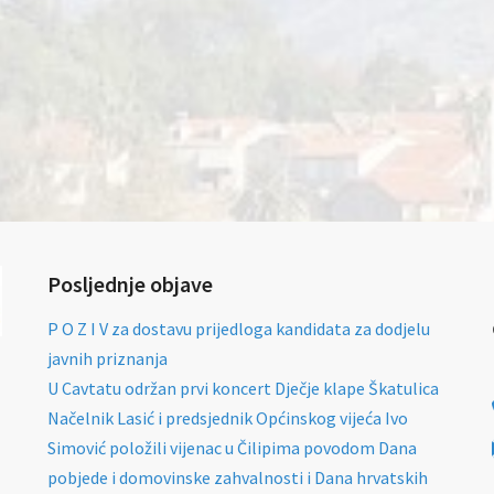
Posljednje objave
P O Z I V za dostavu prijedloga kandidata za dodjelu
javnih priznanja
U Cavtatu održan prvi koncert Dječje klape Škatulica
Načelnik Lasić i predsjednik Općinskog vijeća Ivo
Simović položili vijenac u Čilipima povodom Dana
pobjede i domovinske zahvalnosti i Dana hrvatskih