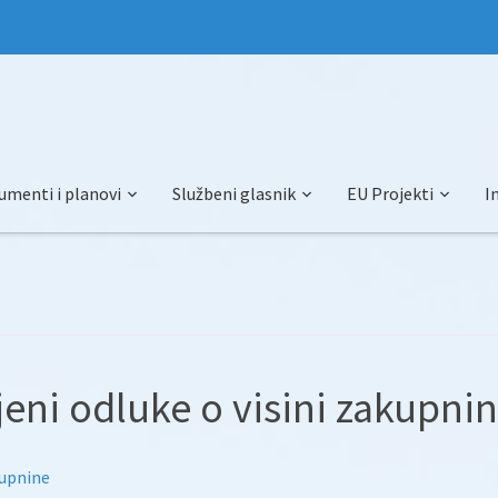
umenti i planovi
Službeni glasnik
EU Projekti
I
eni odluke o visini zakupni
kupnine