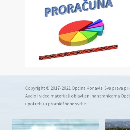
Copyright © 2017-2021 Općina Konavle. Sva prava pr
Audio i video materijali objavljeni na stranicama Opć
upotrebu u promidžbene svrhe