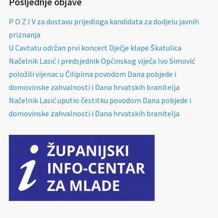
Posljednje objave
P O Z I V za dostavu prijedloga kandidata za dodjelu javnih
priznanja
U Cavtatu održan prvi koncert Dječje klape Škatulica
Načelnik Lasić i predsjednik Općinskog vijeća Ivo Simović
položili vijenac u Čilipima povodom Dana pobjede i
domovinske zahvalnosti i Dana hrvatskih branitelja
Načelnik Lasić uputio čestitku povodom Dana pobjede i
domovinske zahvalnosti i Dana hrvatskih branitelja