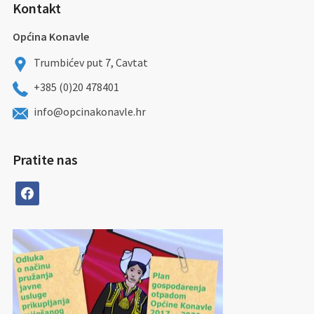
Kontakt
Općina Konavle
Trumbićev put 7, Cavtat
+385 (0)20 478401
info@opcinakonavle.hr
Pratite nas
facebook