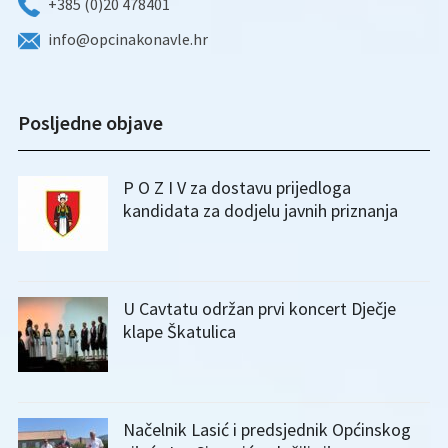
+385 (0)20 478401
info@opcinakonavle.hr
Posljedne objave
P O Z I V za dostavu prijedloga
kandidata za dodjelu javnih priznanja
U Cavtatu održan prvi koncert Dječje
klape Škatulica
Načelnik Lasić i predsjednik Općinskog