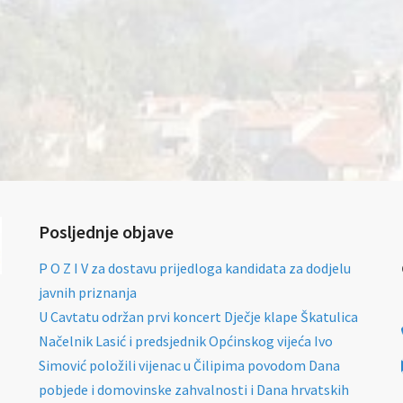
Posljednje objave
P O Z I V za dostavu prijedloga kandidata za dodjelu
javnih priznanja
U Cavtatu održan prvi koncert Dječje klape Škatulica
Načelnik Lasić i predsjednik Općinskog vijeća Ivo
Simović položili vijenac u Čilipima povodom Dana
pobjede i domovinske zahvalnosti i Dana hrvatskih