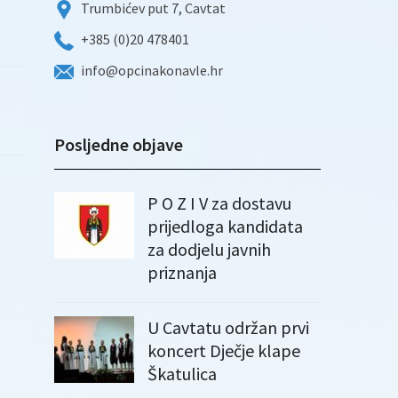
Trumbićev put 7, Cavtat
+385 (0)20 478401
info@opcinakonavle.hr
Posljedne objave
P O Z I V za dostavu
prijedloga kandidata
za dodjelu javnih
priznanja
U Cavtatu održan prvi
koncert Dječje klape
Škatulica