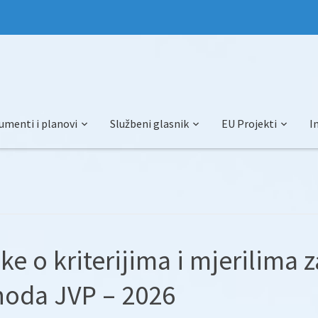
umenti i planovi
Službeni glasnik
EU Projekti
I
ke o kriterijima i mjerilima z
shoda JVP – 2026