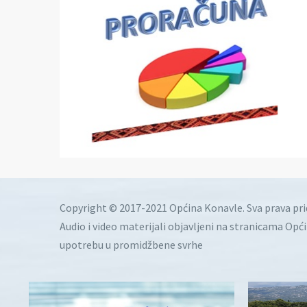
Copyright © 2017-2021 Općina Konavle. Sva prava pr
Audio i video materijali objavljeni na stranicama Opć
upotrebu u promidžbene svrhe