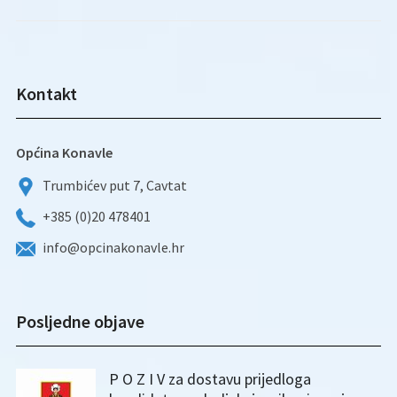
Kontakt
Općina Konavle
Trumbićev put 7, Cavtat
+385 (0)20 478401
info@opcinakonavle.hr
Posljedne objave
P O Z I V za dostavu prijedloga