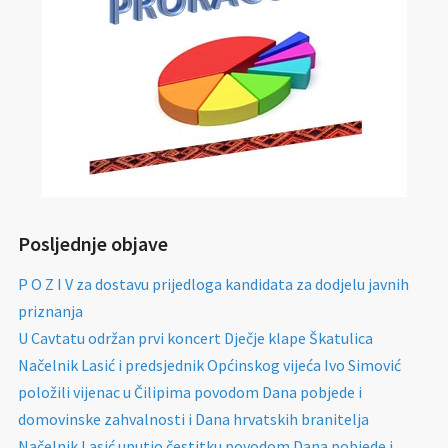
Posljednje objave
P O Z I V za dostavu prijedloga kandidata za dodjelu javnih
priznanja
U Cavtatu održan prvi koncert Dječje klape Škatulica
Načelnik Lasić i predsjednik Općinskog vijeća Ivo Simović
položili vijenac u Čilipima povodom Dana pobjede i
domovinske zahvalnosti i Dana hrvatskih branitelja
Načelnik Lasić uputio čestitku povodom Dana pobjede i