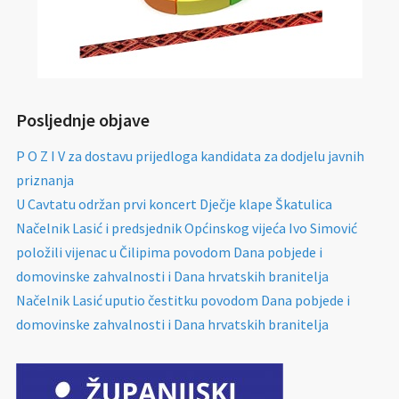
Posljednje objave
P O Z I V za dostavu prijedloga kandidata za dodjelu javnih
priznanja
U Cavtatu održan prvi koncert Dječje klape Škatulica
Načelnik Lasić i predsjednik Općinskog vijeća Ivo Simović
položili vijenac u Čilipima povodom Dana pobjede i
domovinske zahvalnosti i Dana hrvatskih branitelja
Načelnik Lasić uputio čestitku povodom Dana pobjede i
domovinske zahvalnosti i Dana hrvatskih branitelja