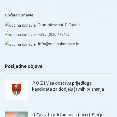
Općina Konavle
Trumbićev put 7, Cavtat
+385 (0)20 478401
info@opcinakonavle.hr
Posljedne objave
P O Z I V za dostavu prijedloga
kandidata za dodjelu javnih priznanja
U Cavtatu održan prvi koncert Dječje