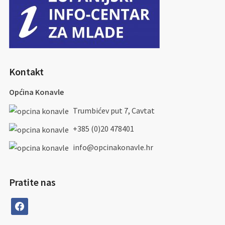
Kontakt
Općina Konavle
Trumbićev put 7, Cavtat
+385 (0)20 478401
info@opcinakonavle.hr
Pratite nas
facebook