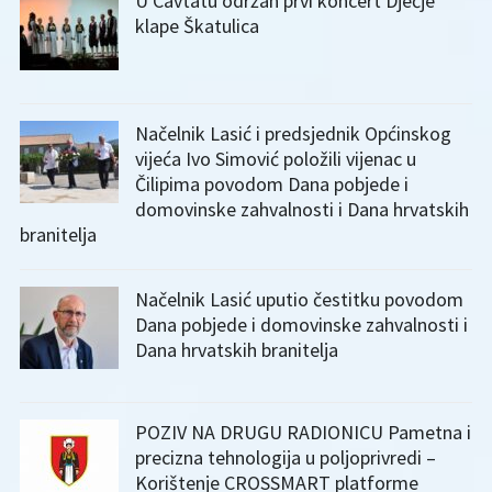
U Cavtatu održan prvi koncert Dječje
klape Škatulica
Načelnik Lasić i predsjednik Općinskog
vijeća Ivo Simović položili vijenac u
Čilipima povodom Dana pobjede i
domovinske zahvalnosti i Dana hrvatskih
branitelja
Načelnik Lasić uputio čestitku povodom
Dana pobjede i domovinske zahvalnosti i
Dana hrvatskih branitelja
POZIV NA DRUGU RADIONICU Pametna i
precizna tehnologija u poljoprivredi –
Korištenje CROSSMART platforme