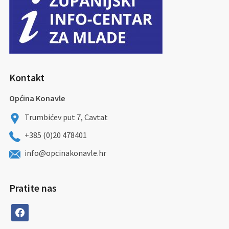
Kontakt
Općina Konavle
Trumbićev put 7, Cavtat
+385 (0)20 478401
info@opcinakonavle.hr
Pratite nas
facebook