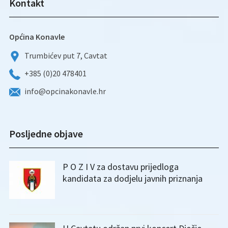
Kontakt
Općina Konavle
Trumbićev put 7, Cavtat
+385 (0)20 478401
info@opcinakonavle.hr
Posljedne objave
P O Z I V za dostavu prijedloga
kandidata za dodjelu javnih priznanja