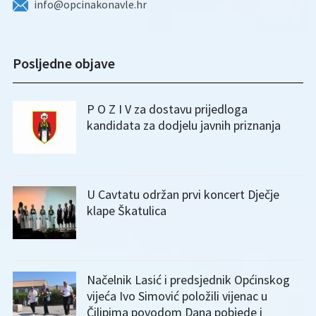
info@opcinakonavle.hr
Posljedne objave
P O Z I V za dostavu prijedloga
kandidata za dodjelu javnih priznanja
U Cavtatu održan prvi koncert Dječje
klape Škatulica
Načelnik Lasić i predsjednik Općinskog
vijeća Ivo Simović položili vijenac u
Čilipima povodom Dana pobjede i