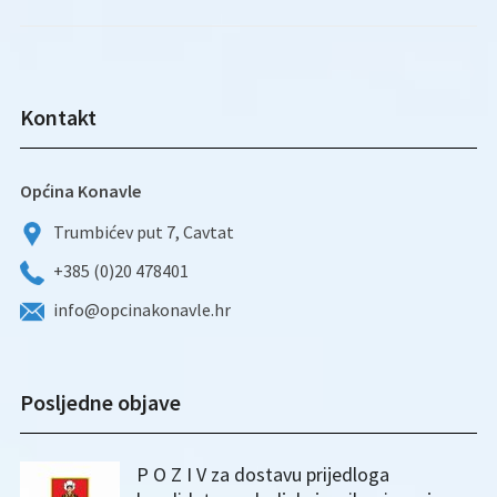
Kontakt
Općina Konavle
Trumbićev put 7, Cavtat
+385 (0)20 478401
info@opcinakonavle.hr
Posljedne objave
P O Z I V za dostavu prijedloga