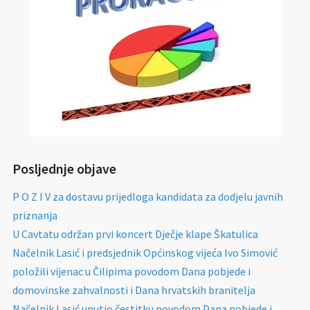
Posljednje objave
P O Z I V za dostavu prijedloga kandidata za dodjelu javnih
priznanja
U Cavtatu održan prvi koncert Dječje klape Škatulica
Načelnik Lasić i predsjednik Općinskog vijeća Ivo Simović
položili vijenac u Čilipima povodom Dana pobjede i
domovinske zahvalnosti i Dana hrvatskih branitelja
Načelnik Lasić uputio čestitku povodom Dana pobjede i