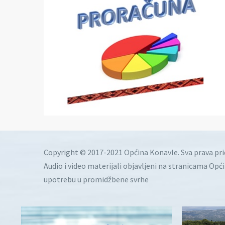
Copyright © 2017-2021 Općina Konavle. Sva prava pr
Audio i video materijali objavljeni na stranicama Opć
upotrebu u promidžbene svrhe