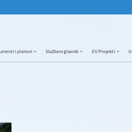
umenti i planovi
Službeni glasnik
EU Projekti
I