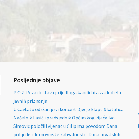
Posljednje objave
P O Z I V za dostavu prijedloga kandidata za dodjelu
javnih priznanja
U Cavtatu održan prvi koncert Dječje klape Škatulica
Načelnik Lasić i predsjednik Općinskog vijeća Ivo
Simović položili vijenac u Čilipima povodom Dana
pobjede i domovinske zahvalnosti i Dana hrvatskih