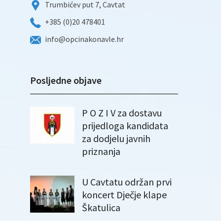
Trumbićev put 7, Cavtat
+385 (0)20 478401
info@opcinakonavle.hr
Posljedne objave
P O Z I V za dostavu
prijedloga kandidata
za dodjelu javnih
priznanja
U Cavtatu održan prvi
koncert Dječje klape
Škatulica