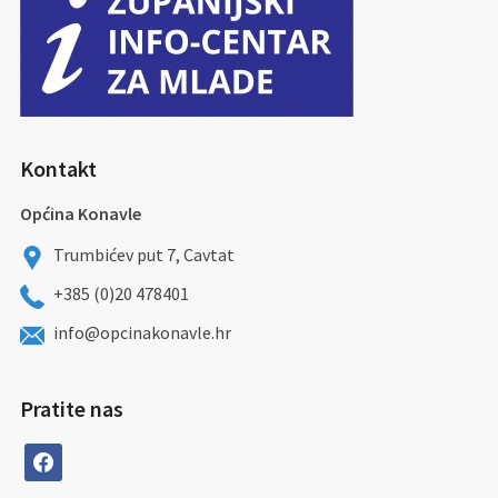
Kontakt
Općina Konavle
Trumbićev put 7, Cavtat
+385 (0)20 478401
info@opcinakonavle.hr
Pratite nas
facebook