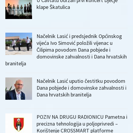
U Cavtatu održan prvi koncert Dječje
klape Škatulica
Načelnik Lasić i predsjednik Općinskog
vijeća Ivo Simović položili vijenac u
Čilipima povodom Dana pobjede i
domovinske zahvalnosti i Dana hrvatskih
branitelja
Načelnik Lasić uputio čestitku povodom
Dana pobjede i domovinske zahvalnosti i
Dana hrvatskih branitelja
POZIV NA DRUGU RADIONICU Pametna i
precizna tehnologija u poljoprivredi –
Korištenje CROSSMART platforme