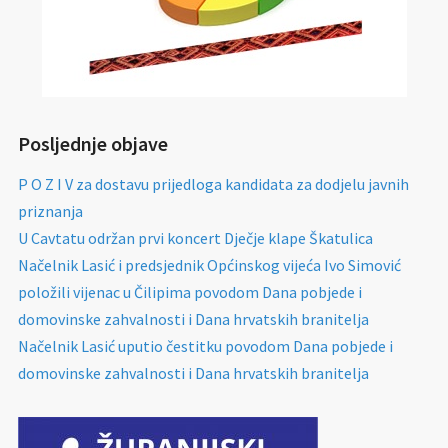
Posljednje objave
P O Z I V za dostavu prijedloga kandidata za dodjelu javnih
priznanja
U Cavtatu održan prvi koncert Dječje klape Škatulica
Načelnik Lasić i predsjednik Općinskog vijeća Ivo Simović
položili vijenac u Čilipima povodom Dana pobjede i
domovinske zahvalnosti i Dana hrvatskih branitelja
Načelnik Lasić uputio čestitku povodom Dana pobjede i
domovinske zahvalnosti i Dana hrvatskih branitelja