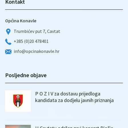
Kontakt
Općina Konavle
Trumbićev put 7, Cavtat
+385 (0)20 478401
info@opcinakonavle.hr
Posljedne objave
P O Z I V za dostavu prijedloga
kandidata za dodjelu javnih priznanja