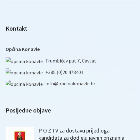
Kontakt
Općina Konavle
Trumbićev put 7, Cavtat
+385 (0)20 478401
info@opcinakonavle.hr
Posljedne objave
P O Z I V za dostavu prijedloga
kandidata za dodjelu javnih priznanja