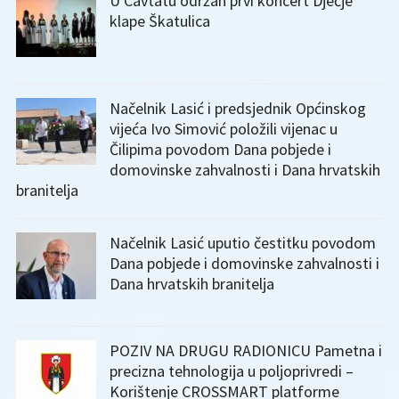
U Cavtatu održan prvi koncert Dječje
klape Škatulica
Načelnik Lasić i predsjednik Općinskog
vijeća Ivo Simović položili vijenac u
Čilipima povodom Dana pobjede i
domovinske zahvalnosti i Dana hrvatskih
branitelja
Načelnik Lasić uputio čestitku povodom
Dana pobjede i domovinske zahvalnosti i
Dana hrvatskih branitelja
POZIV NA DRUGU RADIONICU Pametna i
precizna tehnologija u poljoprivredi –
Korištenje CROSSMART platforme