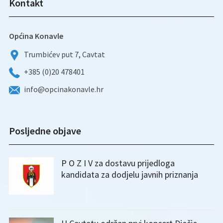
Kontakt
Općina Konavle
Trumbićev put 7, Cavtat
+385 (0)20 478401
info@opcinakonavle.hr
Posljedne objave
P O Z I V za dostavu prijedloga
kandidata za dodjelu javnih priznanja