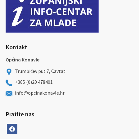
Kontakt
Općina Konavle
Trumbićev put 7, Cavtat
+385 (0)20 478401
info@opcinakonavle.hr
Pratite nas
facebook