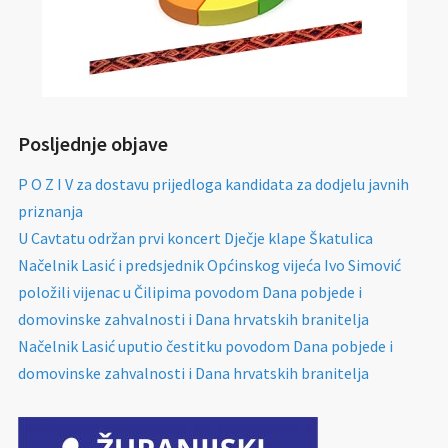
Posljednje objave
P O Z I V za dostavu prijedloga kandidata za dodjelu javnih
priznanja
U Cavtatu održan prvi koncert Dječje klape Škatulica
Načelnik Lasić i predsjednik Općinskog vijeća Ivo Simović
položili vijenac u Čilipima povodom Dana pobjede i
domovinske zahvalnosti i Dana hrvatskih branitelja
Načelnik Lasić uputio čestitku povodom Dana pobjede i
domovinske zahvalnosti i Dana hrvatskih branitelja