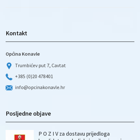
Kontakt
Općina Konavle
Trumbićev put 7, Cavtat
+385 (0)20 478401
info@opcinakonavle.hr
Posljedne objave
P O Z I V za dostavu prijedloga