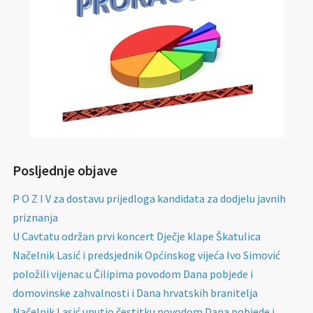
Posljednje objave
P O Z I V za dostavu prijedloga kandidata za dodjelu javnih
priznanja
U Cavtatu održan prvi koncert Dječje klape Škatulica
Načelnik Lasić i predsjednik Općinskog vijeća Ivo Simović
položili vijenac u Čilipima povodom Dana pobjede i
domovinske zahvalnosti i Dana hrvatskih branitelja
Načelnik Lasić uputio čestitku povodom Dana pobjede i