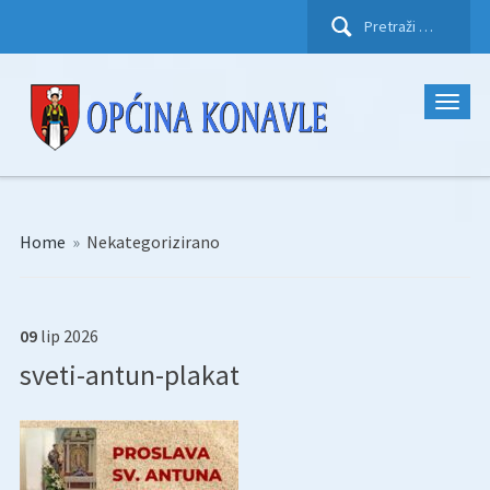
Pretraži:
Home
»
Nekategorizirano
09
lip
2026
sveti-antun-plakat