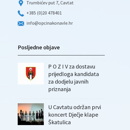
Trumbićev put 7, Cavtat
+385 (0)20 478401
info@opcinakonavle.hr
Posljedne objave
P O Z I V za dostavu
prijedloga kandidata
za dodjelu javnih
priznanja
U Cavtatu održan prvi
koncert Dječje klape
Škatulica