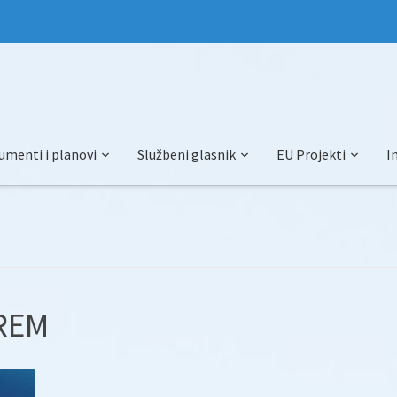
umenti i planovi
Službeni glasnik
EU Projekti
I
REM