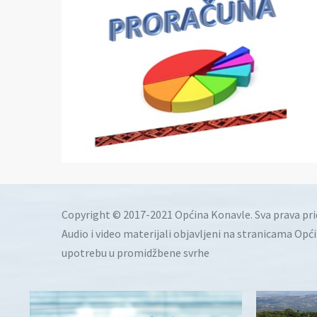
Copyright © 2017-2021 Općina Konavle. Sva prava pr
Audio i video materijali objavljeni na stranicama Opć
upotrebu u promidžbene svrhe