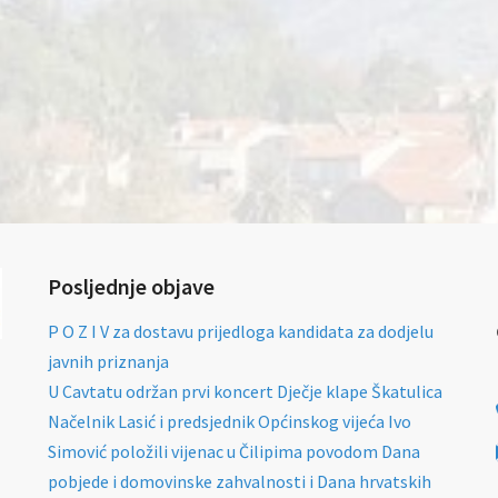
Posljednje objave
P O Z I V za dostavu prijedloga kandidata za dodjelu
javnih priznanja
U Cavtatu održan prvi koncert Dječje klape Škatulica
Načelnik Lasić i predsjednik Općinskog vijeća Ivo
Simović položili vijenac u Čilipima povodom Dana
pobjede i domovinske zahvalnosti i Dana hrvatskih